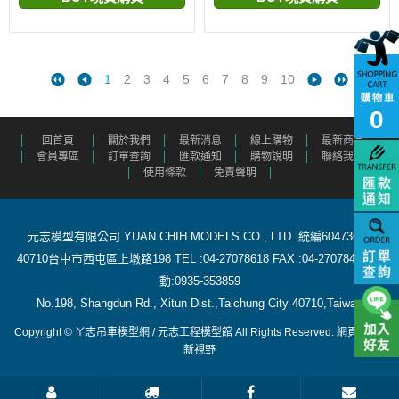
1
2
3
4
5
6
7
8
9
10
0
回首頁
關於我們
最新消息
線上購物
最新商品
會員專區
訂單查詢
匯款通知
購物說明
聯絡我們
使用條款
免責聲明
元志模型有限公司 YUAN CHIH MODELS CO., LTD. 統編60473615
40710台中市西屯區上墩路198 TEL :04-27078618 FAX :04-27078488 行
動:0935-353859
​ No.198, Shangdun Rd., Xitun Dist.,Taichung City 40710,Taiwan
Copyright © ㄚ志吊車模型網 / 元志工程模型館 All Rights Reserved.
網頁設計
:
新視野