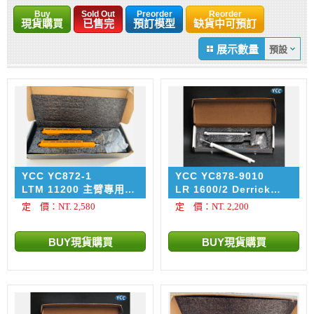
Buy
Sold Out
Preorder
Reorder
現貨購買
已售完
預訂模型
缺貨中可預訂
展示數量
YCC YC872-1
YCC YC878-9010
LTM 11200 主臂專用金
LR 1600/2 Derrick
屬千斤鼎 原廠黃色塗裝
Mast 專用金屬千斤鼎配
定 價：NT. 2,580
定 價：NT. 2,200
件 純白色 Pure White /
RAL 9010