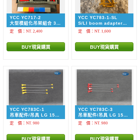
YCC YC717-2
YCC YC783-1-SL
大型模組化吊架組合 300
S/LI boom adapter
噸 ~ 920噸 RAL 3002
2m for LG1550 RAL
定 價：NT. 2,400
定 價：NT. 1,600
Red 紅色​
1007 轉接頭
YCC YC783C-1
YCC YC783C-3
​吊車配件/吊具 LG 1550
吊車配件/吊具 LG 1550
SL 專用鋼索纜線 / YCC
SL 專用鋼索纜線 / RAL
定 價：NT. 980
定 價：NT. 980
黃色
3002 紅色