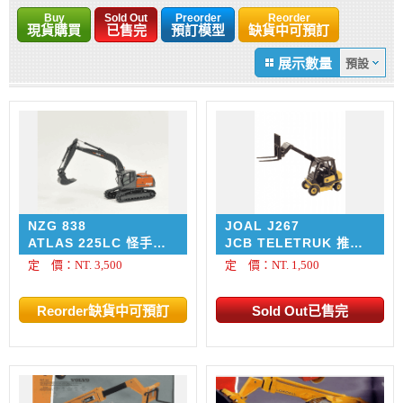
Buy
Sold Out
Preorder
Reorder
現貨購買
已售完
預訂模型
缺貨中可預訂
展示數量
NZG 838
JOAL J267
ATLAS 225LC 怪手挖
JCB TELETRUK 推高
土機
機
定 價：NT. 3,500
定 價：NT. 1,500