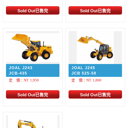
JOAL J243
JOAL J245
JCB-435
JCB 525-58
定 價：NT. 1,950
定 價：NT. 1,800