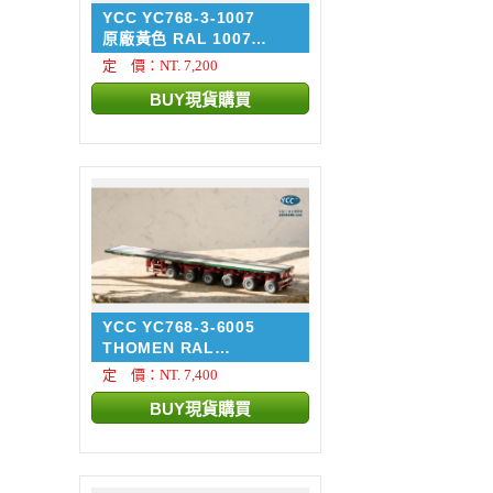
YCC YC768-3-1007
原廠黃色 RAL 1007
NOOTEB...
定 價：NT. 7,200
YCC YC768-3-6005
THOMEN RAL
6005/3002 NOO...
定 價：NT. 7,400