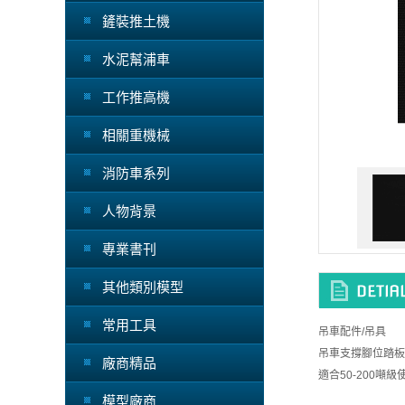
鏟裝推土機
水泥幫浦車
工作推高機
相關重機械
消防車系列
人物背景
專業書刊
其他類別模型
常用工具
吊車配件/吊具
吊車支撐腳位踏板 4
廠商精品
適合50-200噸級
模型廠商