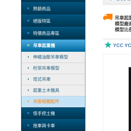
熱銷商品
吊車起重
絕版特區
模型廠商
模型比例
特價商品專區
吊車起重機
YCC Y
伸縮油壓吊車模型
桁架吊車模型
塔式吊車
起重土木機具
吊掛相關配件
怪手挖土機
拖車與卡車