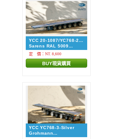
YCC 20-1087/YC768-2-
5009
Sarens RAL 5009
NOOTEBOO...
定 價：NT. 8,600
YCC YC768-3-Silver
Grohmann
NOOTEBOOM EUROT...