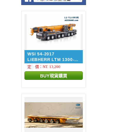
WSI 54-2017
LIEBHERR LTM 1300-
6.4 + ...
定 價：NT. 13,200