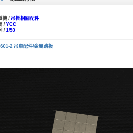
機 /
吊掛相關配件
 /
YCC
 /
1/50
C601-2 吊車配件/金屬踏板