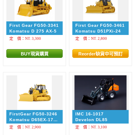
First Gear FG50-3341
First Gear FG50-3461
Komatsu D 275 AX-5
Komatsu D51PXi-24
定 價：NT. 3,300
定 價：NT. 2,800
FirstGear FG50-3246
IMC 16-1017
Komatsu D65EX-17
Develon DL85
Dozer with Hitch
定 價：NT. 2,900
定 價：NT. 3,100