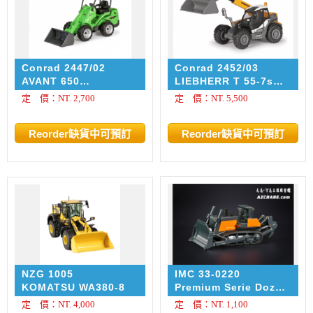
Conrad 2447/02
Conrad 2452/03
AVANT 650
LIEBHERR T 55-7s
Multifunction loader
Telescopic handler
定 價：NT. 2,700
定 價：NT. 5,500
NZG 1005
IMC 33-0220
KOMATSU WA380-8
Premium Serie Dozer
1:87
定 價：NT. 4,000
定 價：NT. 1,100