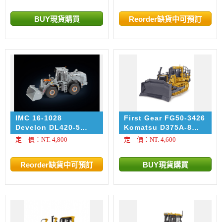
IMC 16-1028
First Gear FG50-3426
Develon DL420-5
Komatsu D375A-8
Limited CVT Version
Crawler Dozer with
定 價：NT. 4,800
定 價：NT. 4,600
Ripper