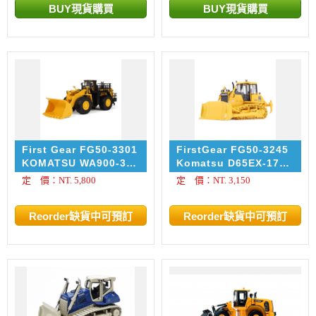
First Gear FG50-3301
FirstGear FG50-3245
KOMATSU WA900-3
Komatsu D65EX-17
Wheel Loader
SIGMA Dozer with
定 價：NT. 5,800
定 價：NT. 3,150
Ripper