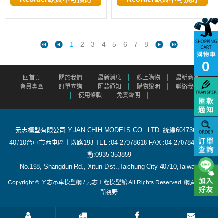
1
2
3
4
5
6
7
8
0
回首頁
關於我們
最新消息
線上購物
最新商品
會員專區
訂單查詢
匯款通知
購物說明
聯絡我們
使用條款
免責聲明
元志模型有限公司 YUAN CHIH MODELS CO., LTD. 統編60473615
40710台中市西屯區上墩路198 TEL :04-27078618 FAX :04-27078488 行
動:0935-353859
​ No.198, Shangdun Rd., Xitun Dist.,Taichung City 40710,Taiwan
Copyright © ㄚ志吊車模型網 / 元志工程模型館 All Rights Reserved.
網頁設計
:
新視野