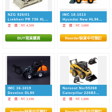
NZG 926/01
IMC 18-1013
Liebherr PR 736 XL
Hyundai New HL960
KIBAG
Wheel Loader
定 價：NT. 4,500
定 價：NT. 3,600
IMC 16-1019
Norscot Nor55268
Develon DL80
Caterpillar 226B3
Skid Steer Loader
定 價：NT. 3,100
定 價：NT. 1,600