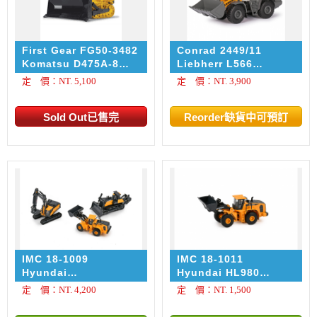
First Gear FG50-3482
Conrad 2449/11
Komatsu D475A-8
Liebherr L566
Dozer with Ripper
XPower Radlader
定 價：NT. 5,100
定 價：NT. 3,900
IMC 18-1009
IMC 18-1011
Hyundai
Hyundai HL980
Construction set
Wheel loader 1/87
定 價：NT. 4,200
定 價：NT. 1,500
1/87