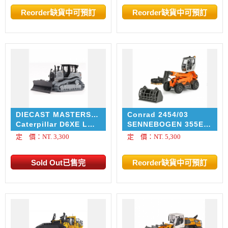
DIECAST MASTERS
Conrad 2454/03
DM85554-BGC
Caterpillar D6XE LGP
SENNEBOGEN 355E
track-type tractor
Telehandler
定 價：NT. 3,300
定 價：NT. 5,300
dozer 100th.
Anniversary