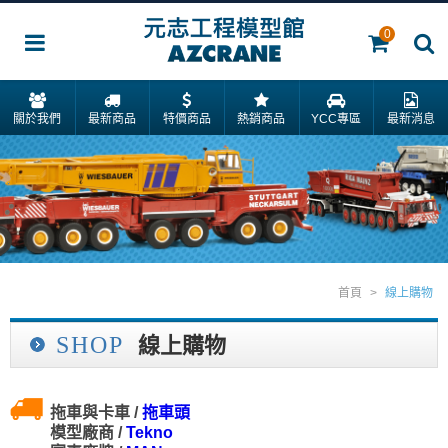
0
關於我們
最新商品
特價商品
熱銷商品
YCC專區
最新消息
首頁
>
線上購物
SHOP
線上購物
拖車與卡車 /
拖車頭
模型廠商 /
Tekno