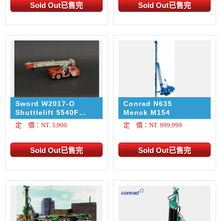
Sword W2017-O
Conrad N635
Shuttlelift 5540F
Menck M154
Carrydeck Crane
定 價：NT. 3,900
定 價：NT. 999,999