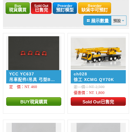
Buy
Sold Out
Preorder
Reorder
現貨購買
已售完
預訂模型
缺貨中可預訂
展示數量
YCC YC637
ch028
吊車配件/吊具 弓型BW
徐工 XCMG QY70K
卸扣 - Shackle 300
定 價：NT. 460
定 價：NT. 2,500
ton / 4入
優惠價：NT. 1,800