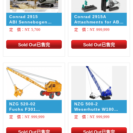
Conrad 2915
Conrad 2915A
ABI Sennebogen
Attachments for ABI
SR35T 樁板機
SR35T 專用配件
定 價：NT. 5,700
定 價：NT. 999,999
NZG 520-02
NZG 500-2
Fuchs F301
Weserhutte W180
Excavator - Orange
w/Pile Driver 樁板機
定 價：NT. 999,999
定 價：NT. 999,999
輪式採集起重機