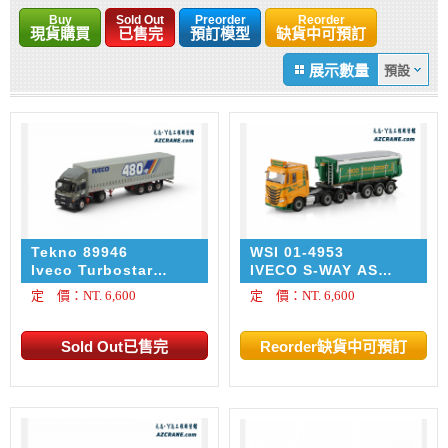
Buy
Sold Out
Preorder
Reorder
現貨購買
已售完
預訂模型
缺貨中可預訂
展示數量
Tekno 89946
WSI 01-4953
Iveco Turbostar
IVECO S-WAY AS
Demo 480PK
LOW 6X2 MIDLIFT
定 價：NT. 6,600
定 價：NT. 6,600
Turbostar demo
AXLE NON STEERING
480PK
TIPPER TRAILER - 3
AXLE Nico transport