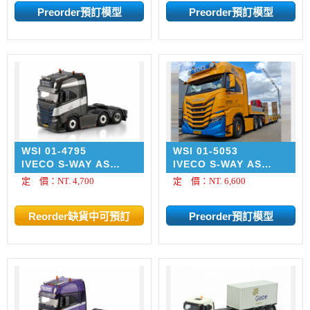
WSI 01-4795
WSI 01-5053
IVECO S-WAY AS
IVECO S-WAY AS
HIGH 6X2 TWIN
HIGH MY2024 6X2
定 價：NT. 4,700
定 價：NT. 6,600
STEER RTS Transport
TWIN STEER SEMI
LOW LOADER WITH
RAMPS - 3 AXLE Kors
Hoogwerksystemen