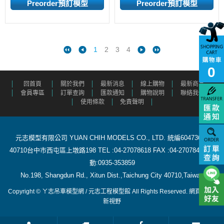
1
2
3
4
0
回首頁
關於我們
最新消息
線上購物
最新商品
會員專區
訂單查詢
匯款通知
購物說明
聯絡我們
使用條款
免責聲明
元志模型有限公司 YUAN CHIH MODELS CO., LTD. 統編60473615
40710台中市西屯區上墩路198 TEL :04-27078618 FAX :04-27078488 行
動:0935-353859
​ No.198, Shangdun Rd., Xitun Dist.,Taichung City 40710,Taiwan
Copyright © ㄚ志吊車模型網 / 元志工程模型館 All Rights Reserved.
網頁設計
:
新視野