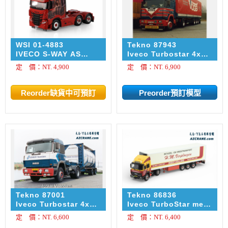
WSI 01-4883
Tekno 87943
IVECO S-WAY AS
Iveco Turbostar 4x2
HIGH 6X4 Ørjan Orra
tractor with 3-axle
定 價：NT. 4,900
定 價：NT. 6,900
classic curtain-sided
semi-trailer Börje
Jönsson
Tekno 87001
Tekno 86836
Iveco Turbostar 4x2
Iveco TurboStar met
with 3-axle Silo
3-assige
定 價：NT. 6,600
定 價：NT. 6,400
trailer Jonker
koeloplegger