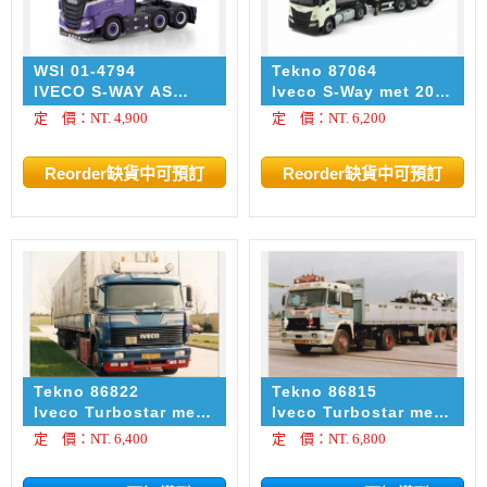
WSI 01-4794
Tekno 87064
IVECO S-WAY AS
Iveco S-Way met 20ft.
HIGH 6X2 TWIN
container Globe
定 價：NT. 4,900
定 價：NT. 6,200
STEER W. Neidhöfer
Group
Transport
Tekno 86822
Tekno 86815
Iveco Turbostar met
Iveco Turbostar met
3-assige
3-assige
定 價：NT. 6,400
定 價：NT. 6,800
huifoplegger Freja -
stenenoplegger
Aage Hald
Hoogendoorn