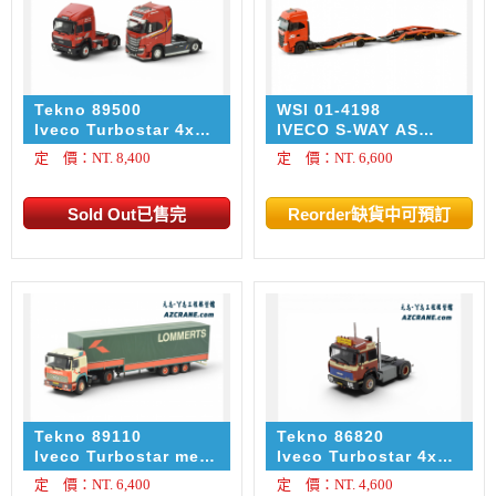
Tekno 89500
WSI 01-4198
Iveco Turbostar 4x2
IVECO S-WAY AS
& Iveco S-Way 4x2
HIGH RIGED TRUCK
定 價：NT. 8,400
定 價：NT. 6,600
Iveco Set
TRANSPORTER
TRUCK 4X2 TRUCK
TRANSPORTER
DRAWBAR TRAILER -
3 AXLE DE ROOY
Tekno 89110
Tekno 86820
Iveco Turbostar met
Iveco Turbostar 4x2
3-assige zwanenhals
J. Werner Nielsen
定 價：NT. 6,400
定 價：NT. 4,600
oplegger Lommerts