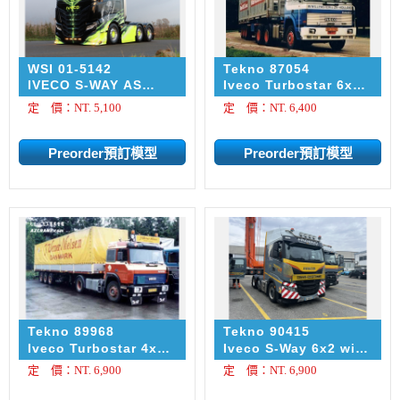
WSI 01-5142
Tekno 87054
IVECO S-WAY AS
Iveco Turbostar 6x2
HIGH MY2024 6X2
tractor unit with 3-
定 價：NT. 5,100
定 價：NT. 6,400
TWIN STEER
axle container trailer
Metallica
with 2x 20ft. WTB
Tekno 89968
Tekno 90415
Iveco Turbostar 4x2
Iveco S-Way 6x2 with
with 3-axle classic
3-axle tarpaulin
定 價：NT. 6,900
定 價：NT. 6,900
curtain-sided trailer
trailer Friderici
Werner Nielsen