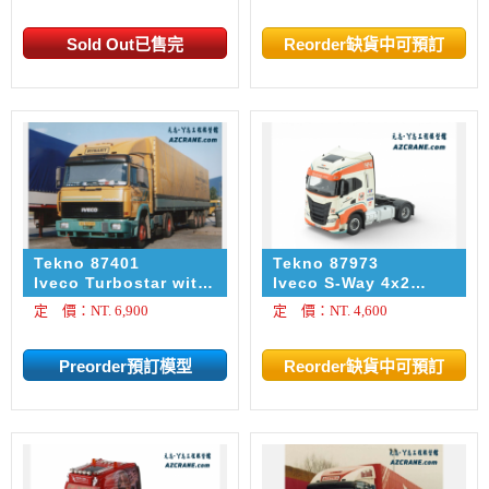
Tekno 87401
Tekno 87973
Iveco Turbostar with
Iveco S-Way 4x2
3-axle classic
trekker TIP
定 價：NT. 6,900
定 價：NT. 4,600
curtain-sided semi-
Schwabentruck
trailer Rynart