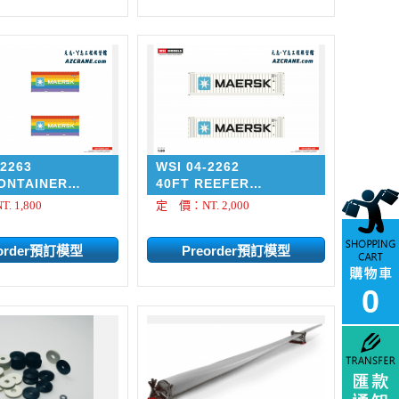
-2263
WSI 04-2262
ONTAINER
40FT REEFER
K Rainbow
CONTAINER STAR
 1,800
定 價：NT. 2,000
m Line
COOL MAERSK
Premium Line
0