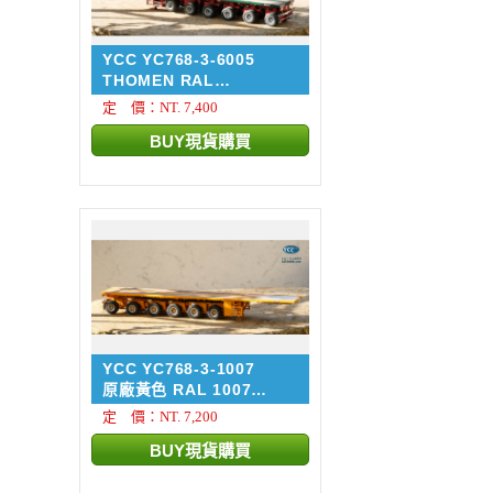
YCC YC768-3-6005
THOMEN RAL
6005/3002 NOO...
定 價：NT. 7,400
YCC YC768-3-1007
原廠黃色 RAL 1007
NOOTEB...
定 價：NT. 7,200