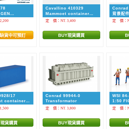
978
Cavallino 410329
Conrad
AGEN
Mammoet container
背景配件 
RTER BF3
set IV
Divider
,200
定 價：NT. 3,400
定 價：NT.
道路調
9928/17
Conrad 99944-0
WSI 84
ht container
Transformator
1:50 F
Premiu
,500
定 價：NT. 3,800
定 價：NT.