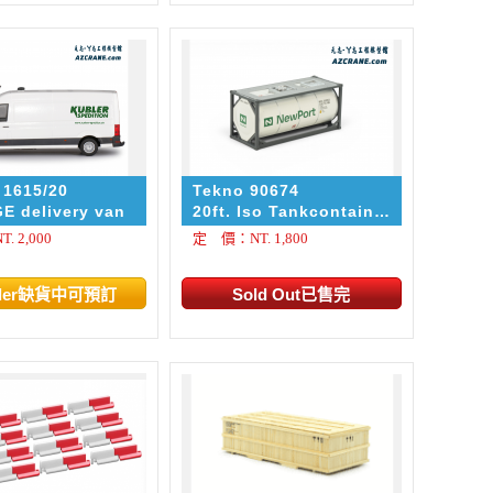
 1615/20
Tekno 90674
E delivery van
20ft. Iso Tankcontainer
Newport
 2,000
定 價：NT. 1,800