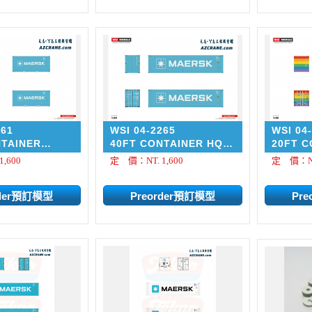
261
WSI 04-2265
WSI 04
NTAINER
40FT CONTAINER HQ
20FT C
BLUE
MAERSK BLUE
MAERS
,600
定 價：NT. 1,600
定 價：NT.
Line
Premium Line
Premiu