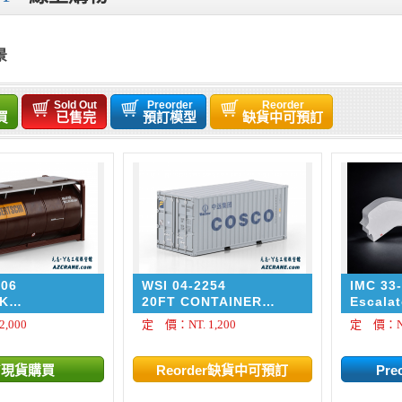
景
Sold Out
Preorder
Reorder
買
已售完
預訂模型
缺貨中可預訂
206
WSI 04-2254
IMC 33
NK
20FT CONTAINER
Escala
R Bertschi
COSCO Premium Line
,000
定 價：NT. 1,200
定 價：NT.