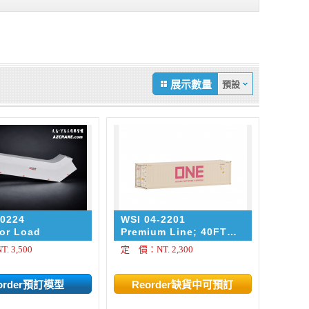
展示數量
-0224
WSI 04-2201
tor Load
Premium Line; 40FT
REEFER CONTAINER
 3,500
定 價：NT. 2,300
CARRIER