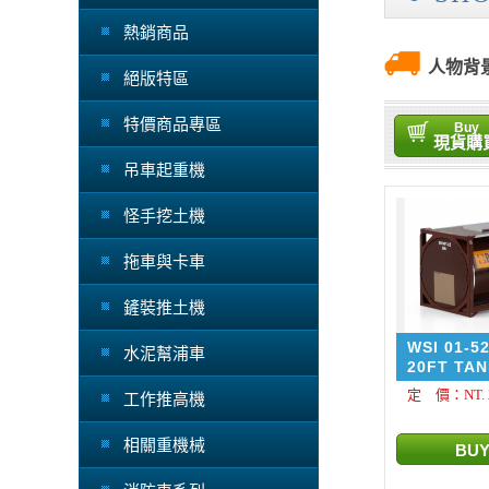
熱銷商品
人物背
絕版特區
特價商品專區
Buy
現貨購
吊車起重機
怪手挖土機
拖車與卡車
鏟裝推土機
WSI 01-5
水泥幫浦車
20FT TA
CONTAINE
定 價：NT. 2
工作推高機
相關重機械