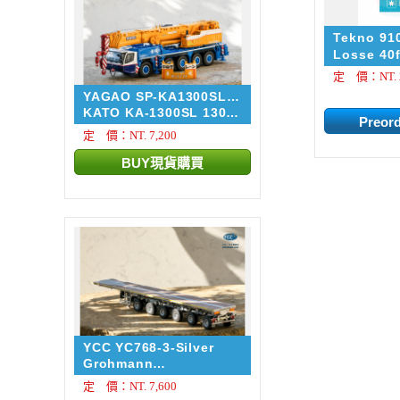
Tekno 91
Losse 40f
container
定 價：NT. 2
license f
YAGAO SP-KA1300SL-
Moller-Ma
DG
KATO KA-1300SL 130噸
級 東...
定 價：NT. 7,200
YCC YC768-3-Silver
Grohmann
NOOTEBOOM EUROT...
定 價：NT. 7,600