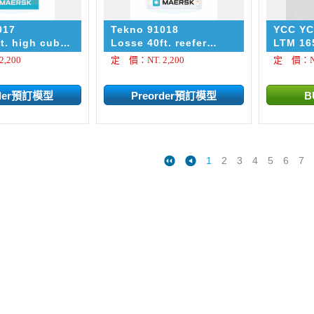
017
Tekno 91018
YCC YC
t. high cube
Losse 40ft. reefer
LTM 1
. Under
container. Under
,200
定 價：NT. 2,200
定 價：NT
rom A.P.
license from A.P.
ersk A/S
Moller-Maersk A/S
1
2
3
4
5
6
7