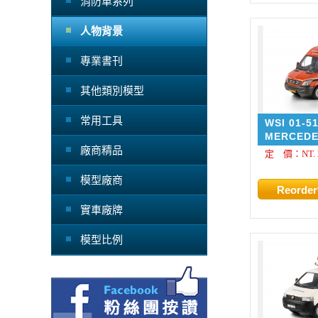
消防車系列
人物背景
專業書刊
其他類別模型
常用工具
WSI 01-5
MERCEDE
SPRINTER
廠商精品
定 價：NT. 2
Rytter A/
模型廠商
實車廠牌
模型比例