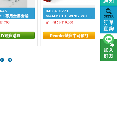
645
IMC 410271
650 專用金屬滑輪
MAMMOET WING WITH
TRANSPORT CRADLES
. 700
定 價：NT. 6,500