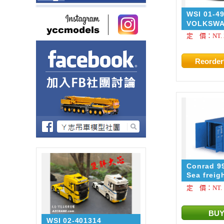
WSI 01-4
VOLKSW
TRANSPO
定 價：NT. 2
Trinks
Conrad 9
Sea freig
20 feet
定 價：NT. 1
WSI 02-401314