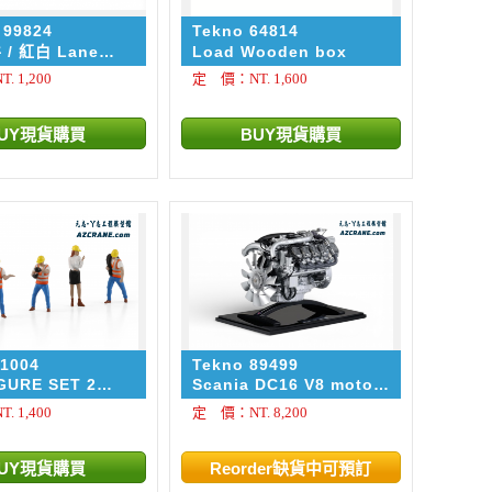
 99824
Tekno 64814
/ 紅白 Lane
Load Wooden box
 Set - Red/White
 1,200
定 價：NT. 1,600
撥設施
-1004
Tekno 89499
IGURE SET 2
Scania DC16 V8 motor
m Line 人偶
1:12
 1,400
定 價：NT. 8,200