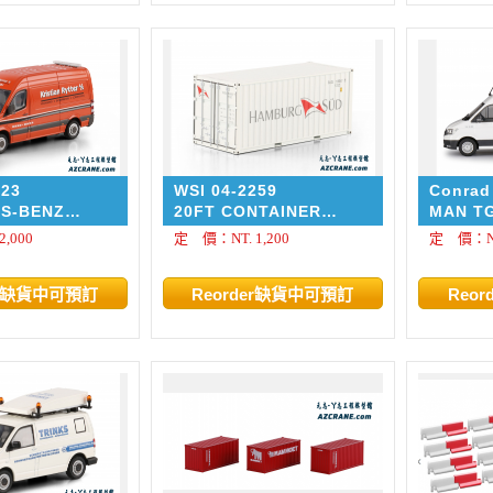
123
WSI 04-2259
Conrad
S-BENZ
20FT CONTAINER
MAN TG
 Kristian
Hamburg Süd Premium
,000
定 價：NT. 1,200
定 價：NT.
S
Line