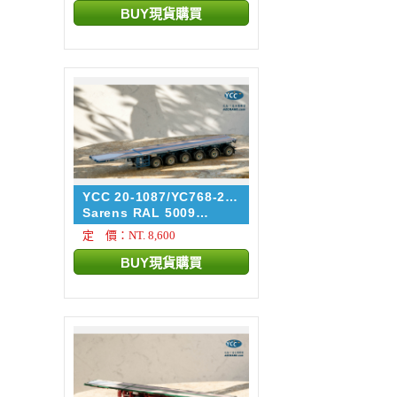
YCC 20-1087/YC768-2-
5009
Sarens RAL 5009
NOOTEBOO...
定 價：NT. 8,600