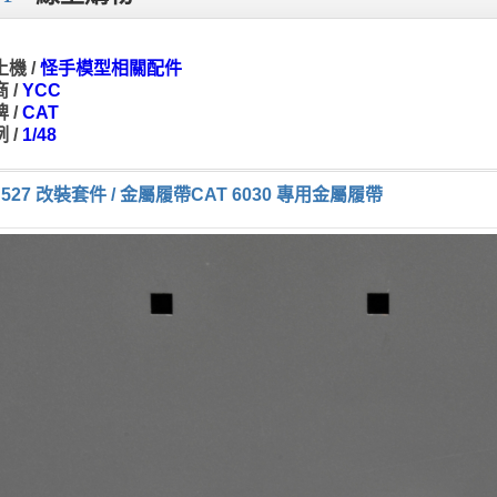
機 /
怪手模型相關配件
 /
YCC
 /
CAT
 /
1/48
C527 改裝套件 / 金屬履帶CAT 6030 專用金屬履帶