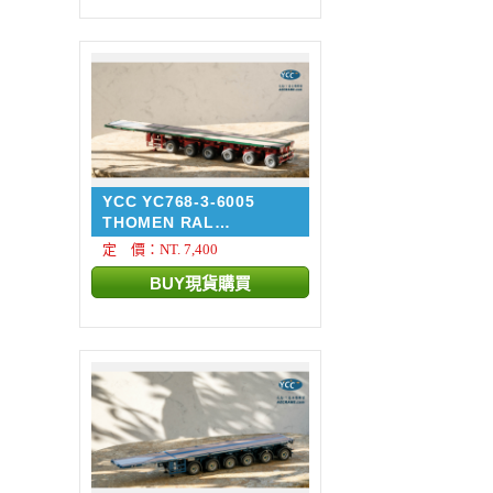
YCC YC768-3-6005
THOMEN RAL
6005/3002 NOO...
定 價：NT. 7,400