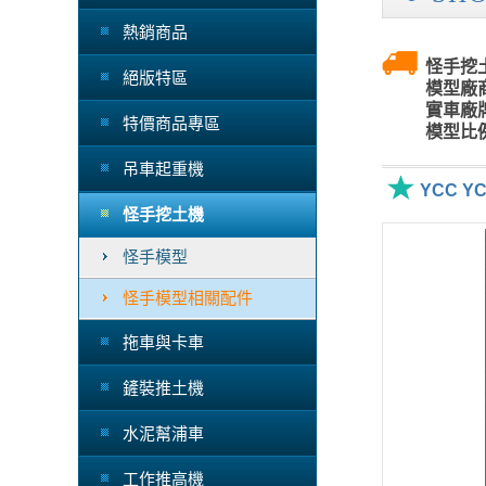
熱銷商品
怪手挖土
絕版特區
模型廠商
實車廠牌
特價商品專區
模型比例
吊車起重機
YCC Y
怪手挖土機
怪手模型
怪手模型相關配件
拖車與卡車
鏟裝推土機
水泥幫浦車
工作推高機