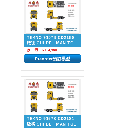
TEKNO 91578-CD2180
啟德 CHI DEH MAN TGX
33....
定 價：NT. 4,980
TEKNO 91578-CD2181
啟德 CHI DEH MAN TGX
33...