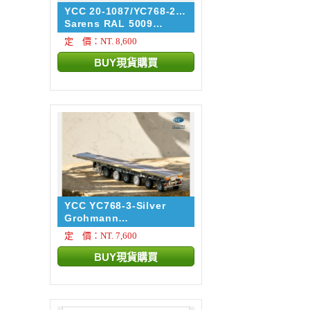
YCC 20-1087/YC768-2-
5009
Sarens RAL 5009
NOOTEBOO...
定 價：NT. 8,600
YCC YC768-3-Silver
Grohmann
NOOTEBOOM EUROT...
定 價：NT. 7,600