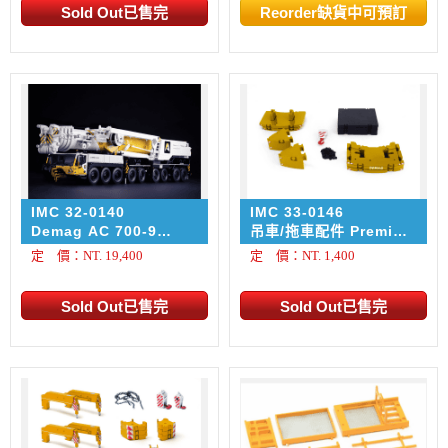
IMC 32-0140
IMC 33-0146
Demag AC 700-9
吊車/拖車配件 Premium
Aertssen
Series DEMAG AC
定 價：NT. 19,400
定 價：NT. 1,400
220-5/250-5 TADANO
AC 5.250 Ballast Set