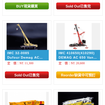
IMC 32-0085
IMC 410650(410290)
Dufour Demag AC
DEMAG AC 650 Van
250-5
Seumeren
定 價：NT. 11,300
定 價：NT. 20,600