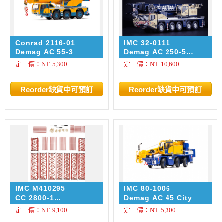
Conrad 2116-01
IMC 32-0111
Demag AC 55-3
Demag AC 250-5
Mobile Crane Autaa
定 價：NT. 5,300
定 價：NT. 10,600
IMC M410295
IMC 80-1006
CC 2800-1
Demag AC 45 City
EXTENSION SET
定 價：NT. 9,100
定 價：NT. 5,300
MAMMOET