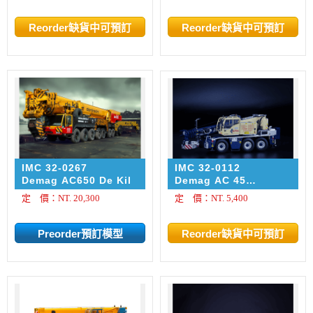
IMC 32-0267
IMC 32-0112
Demag AC650 De Kil
Demag AC 45
citycrane Autaa
定 價：NT. 20,300
定 價：NT. 5,400