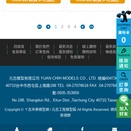
1
2
3
4
0
回首頁
關於我們
最新消息
線上購物
最新商品
會員專區
訂單查詢
匯款通知
購物說明
聯絡我們
使用條款
免責聲明
元志模型有限公司 YUAN CHIH MODELS CO., LTD. 統編60473615
40710台中市西屯區上墩路198 TEL :04-27078618 FAX :04-27078488 行
動:0935-353859
​ No.198, Shangdun Rd., Xitun Dist.,Taichung City 40710,Taiwan
Copyright © ㄚ志吊車模型網 / 元志工程模型館 All Rights Reserved.
網頁設計
:
新視野