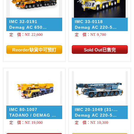
IMC 32-0191
IMC 33-0118
Demag AC 650
Demag AC 220-5
Nederhoff
Mediaco
定 價：NT. 22,600
定 價：NT. 9,700
IMC 80-1007
IMC 20-1049 (31-
0196)
TADANO / DEMAG AC
Demag AC 220-5
700
Sarens
定 價：NT. 19,000
定 價：NT. 10,300