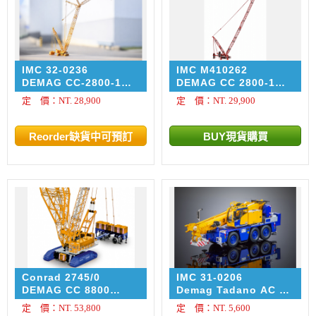
IMC 32-0236
IMC M410262
DEMAG CC-2800-1
DEMAG CC 2800-1
CRAWLER FRANZ
600 ton MAMMOET
定 價：NT. 28,900
定 價：NT. 29,900
BRACHT
Conrad 2745/0
IMC 31-0206
DEMAG CC 8800
Demag Tadano AC 45
BoomBooster
City
定 價：NT. 53,800
定 價：NT. 5,600