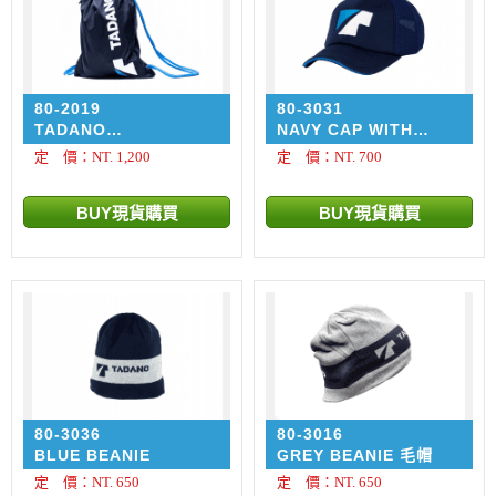
80-2019
80-3031
TADANO
NAVY CAP WITH
DRAWSTRING BAG 背
TADANO LOGO
定 價：NT. 1,200
定 價：NT. 700
袋
EMBROIDERY
80-3036
80-3016
BLUE BEANIE
GREY BEANIE 毛帽
定 價：NT. 650
定 價：NT. 650