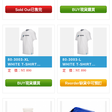
80-3003-XL
80-3003-L
WHITE T-SHIRT
WHITE T-SHIRT
'TADANO' 尺寸:XL
'TADANO' 尺寸:L
定 價：NT. 890
定 價：NT. 890