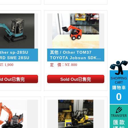
ther sp-28SU
其他 / Other TOM37
SUNWARD SWE 28SU
TOYOTA Jobsun SDK8
Skid Steer Loader
 1,900
定 價：NT. 800
0