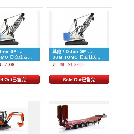
ther SP-
其他 / Other SP-
0
SCX1500
TOMO 日立住友
SUMITOMO 日立住友
3 履帶桁架式
SCX1500A-3 履帶桁架式
 7,000
定 價：NT. 8,000
50噸級 (連續壁施工
吊車 (連續壁施工機具)