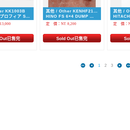
er KK1003B
其他 / Other KENHF212-
其他 / O
W
野プロフィア SS
HINO FS 6×4 DUMP 日
HITACH
低床トレーラ セ
規頃卸卡車
3,000
定 價：NT. 8,200
定 價：NT.
ルー限定色）
1
2
3