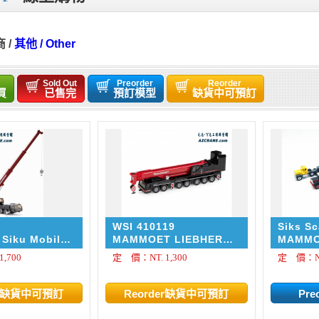
商
/
其他 / Other
Sold Out
Preorder
Reorder
買
已售完
預訂模型
缺貨中可預訂
WSI 410119
Siks S
410115
Siku Mobile
MAMMOET LIEBHERR
MAMMO
MOBILE CRANE
TRUCKS
,700
定 價：NT. 1,300
定 價：NT.