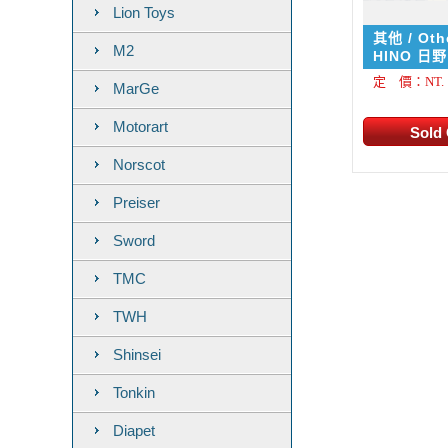
Lion Toys
其他 / Oth
M2
HINO 日
+ 16輪中
定 價：NT. 1
MarGe
ット （ブ
Motorart
Norscot
Preiser
Sword
TMC
TWH
Shinsei
Tonkin
Diapet