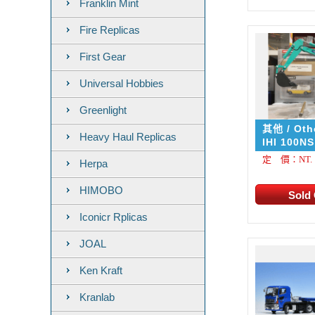
Franklin Mint
Fire Replicas
First Gear
Universal Hobbies
Greenlight
其他 / Oth
Heavy Haul Replicas
IHI 100NS 小型怪手挖
機
定 價：NT. 1
Herpa
HIMOBO
Iconicr Rplicas
JOAL
Ken Kraft
Kranlab