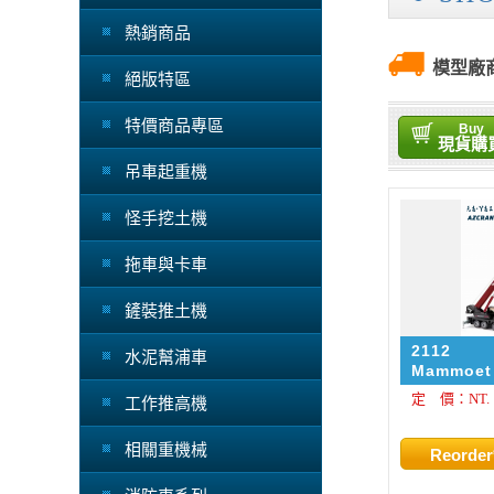
熱銷商品
模型廠
絕版特區
特價商品專區
Buy
現貨購
吊車起重機
怪手挖土機
拖車與卡車
鏟裝推土機
2112
水泥幫浦車
Mammoet 
Crane
定 價：NT. 1
工作推高機
相關重機械