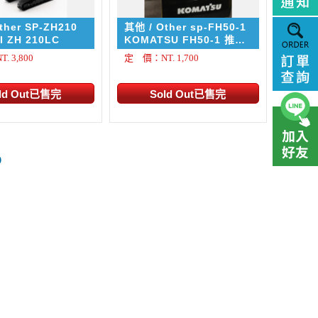
ther SP-ZH210
其他 / Other sp-FH50-1
I ZH 210LC
KOMATSU FH50-1 推高
機
 3,800
定 價：NT. 1,700