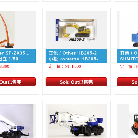
er SP-ZX350
其他 / Other HB205-2
其他 / O
SCX120
日立 1/50
小松 komatsu HB205-2
SUMI
K
怪手 挖土機 1:50
SCX1200A-
,300
定 價：NT. 1,600
定 價：NT.
吊車 1
機具)