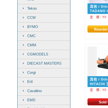
其他 / Oth
Tekno
GR1000X
TADANO 
4/1000EX-4 Mob
定 價：NT. 3
CCM
Crane
BYMO
CMC
CMM
CGMODELS
DIECAST MASTERS
Corgi
其他 / Oth
Ertl
5B
HITACHI 日立 ZX
日規版本 1
定 價：NT. 3
Cavallino
EMD