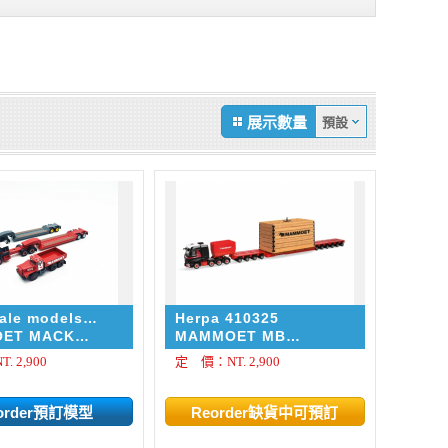
展示數量
cale models
Herpa 410325
ET MACK
MAMMOET MB
 1:87 SET
ACTROS SLT WITH
 2,900
定 價：NT. 2,900
HEAVY DUTY TRAILER
+ LOAD