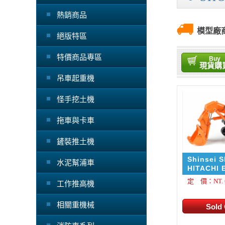
熱銷商品
模型廠
絕版特區
特價商品專區
Buy
現貨購
吊車起重機
怪手挖土機
拖車與卡車
鏟裝推土機
Shinsei 
水泥幫浦車
HITACHI 
diecast f
定 價：NT. 6
工作推高機
TMC 1/87
相關重機械