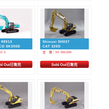
i 99513
Shinsei SH037
CO SK350D
CAT 320D
. 0
定 價：NT. 999,999