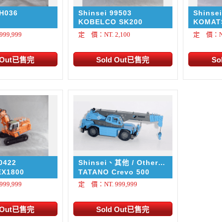
SH036
Shinsei 99503
Shinse
KOBELCO SK200
KOMATS
99,999
定 價：NT. 2,100
定 價：NT.
0422
Shinsei、其他 / Other
SH697
EX1800
TATANO Crevo 500
99,999
定 價：NT. 999,999