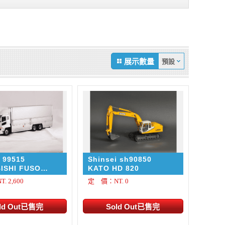
展示數量
i 99515
Shinsei sh90850
ISHI FUSO
KATO HD 820
 GREAT WING
 2,600
定 價：NT. 0
 TRUCK 運輸車