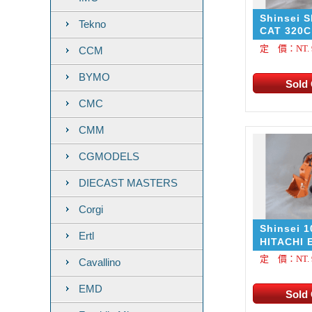
Shinsei 
Tekno
CAT 320C
定 價：NT. 9
CCM
BYMO
CMC
CMM
CGMODELS
DIECAST MASTERS
Corgi
Shinsei 1
Ertl
HITACHI 
定 價：NT. 9
Cavallino
EMD