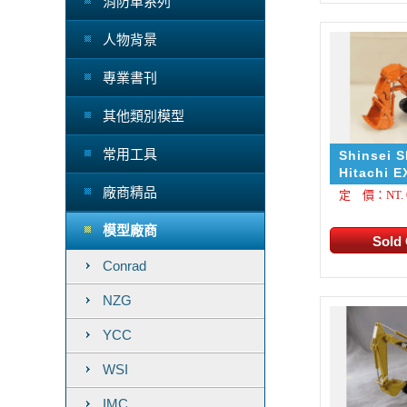
消防車系列
人物背景
專業書刊
其他類別模型
常用工具
Shinsei 
Hitachi E
廠商精品
定 價：NT. 
模型廠商
Conrad
NZG
YCC
WSI
IMC