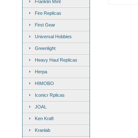
Franklin Mint
Fire Replicas
First Gear
Universal Hobbies
Greenlight
Heavy Haul Replicas
Herpa
HIMOBO
Iconicr Rplicas
JOAL
Ken Kraft
Kranlab