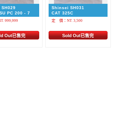
i SH029
Shinsei SH031
U PC 200 - 7
CAT 325C
 999,999
定 價：NT. 3,500