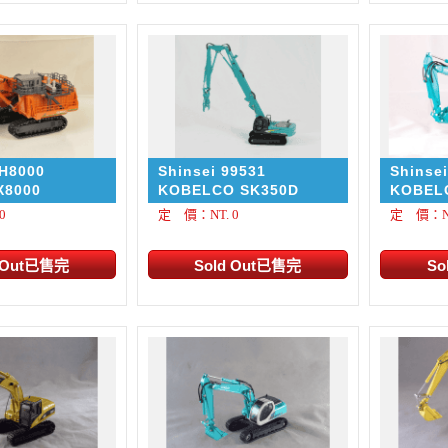
SH8000
Shinsei 99531
Shinse
X8000
KOBELCO SK350D
KOBEL
0
定 價：NT. 0
定 價：NT