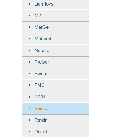
Lion Toys
M2
MarGe
Motorart
Norscot
Preiser
Sword
TMC
TWH
Shinsei
Tonkin
Diapet