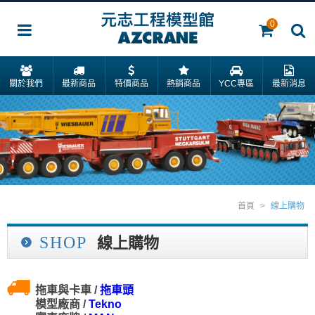
0
關於我們
最新商品
特價商品
熱銷商品
YCC專區
最新消息
首頁
>
線上購物
SHOP
線上購物
拖車與卡車 /
拖車頭
模型廠商 /
Tekno