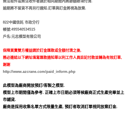
無法取件或無法收件者請於相同期間內將餘額款項付清.
逾期將不留貨
不再另行通知
.訂單與訂金將視為放棄.
822中國信託 市政分行
帳號:495540534515
戶名:元志模型有限公司
保障買賣雙方權益請於訂金匯款或全額付清之後,
務必連結以下網址填寫匯款通知單以利工作人員註記付款並轉為有效訂單,
謝謝
http://www.azcrane.com/paid_inform.php
此模型為廠商開放預訂/客製之模型.
模型上市期間僅為參考. 正確上市日期必須等候廠商正式生產完畢並上
市鋪貨.
廠商是採用收集名單方式限量生產,
預訂者取消訂單視同放棄訂金.