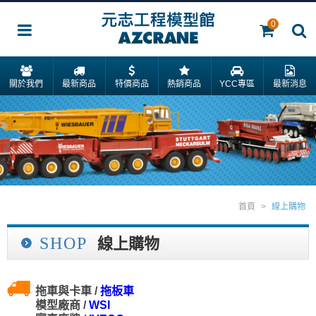
0
關於我們
最新商品
特價商品
熱銷商品
YCC專區
最新消息
首頁
>
線上購物
SHOP
線上購物
拖車與卡車 /
拖板車
模型廠商 /
WSI