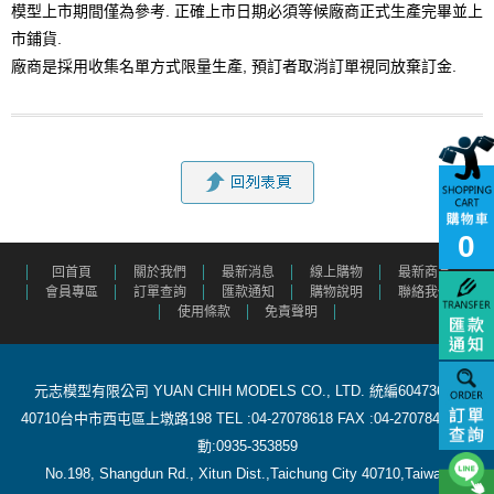
模型上市期間僅為參考. 正確上市日期必須等候廠商正式生產完畢並上
市鋪貨.
廠商是採用收集名單方式限量生產,
預訂者取消訂單視同
放棄訂金.
0
回首頁
關於我們
最新消息
線上購物
最新商品
會員專區
訂單查詢
匯款通知
購物說明
聯絡我們
使用條款
免責聲明
元志模型有限公司 YUAN CHIH MODELS CO., LTD. 統編60473615
40710台中市西屯區上墩路198 TEL :04-27078618 FAX :04-27078488 行
動:0935-353859
​ No.198, Shangdun Rd., Xitun Dist.,Taichung City 40710,Taiwan