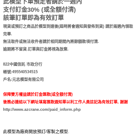
此模型下單預定者請於一週內
支付訂金30% (或全額付清)
該筆訂單即為有效訂單
現貨或預訂之商品於模型到達後(屆時將會通知與發佈到貨) 請於兩週內領取
完畢.
無法取件或無法收件者請於相同期間內將餘額款項付清.
逾期將不留貨.訂單與訂金將視為放棄.
822中國信託 市政分行
帳號:495540534515
戶名:元志模型有限公司
保障雙方權益請於訂金匯款(或全額付清)
後務必連結以下網址填寫匯款通知單以利工作人員註記為有效訂單, 謝謝
http://www.azcrane.com/paid_inform.php
此模型為廠商開放預訂/客製之模型.