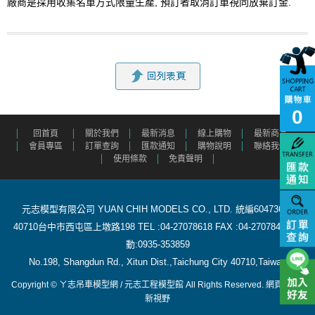
廠商是採用收集名單方式限量生產,
預訂者取消訂單視同
放棄訂金.
0
回首頁
關於我們
最新消息
線上購物
最新商品
會員專區
訂單查詢
匯款通知
購物說明
聯絡我們
使用條款
免責聲明
元志模型有限公司 YUAN CHIH MODELS CO., LTD. 統編60473615
40710台中市西屯區上墩路198 TEL :04-27078618 FAX :04-27078488 行
動:0935-353859
​ No.198, Shangdun Rd., Xitun Dist.,Taichung City 40710,Taiwan
Copyright © ㄚ志吊車模型網 / 元志工程模型館 All Rights Reserved.
網頁設計
:
新視野