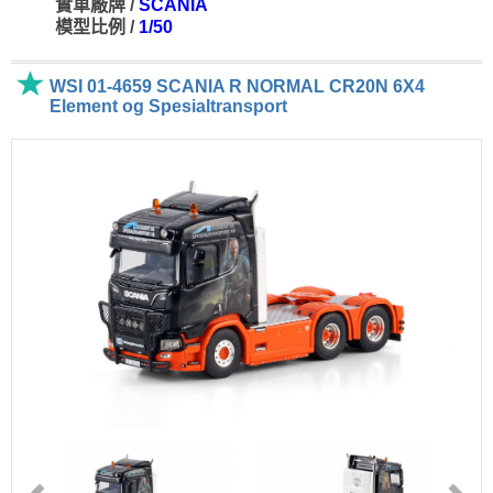
實車廠牌 /
SCANIA
模型比例 /
1/50
WSI 01-4659 SCANIA R NORMAL CR20N 6X4
Element og Spesialtransport