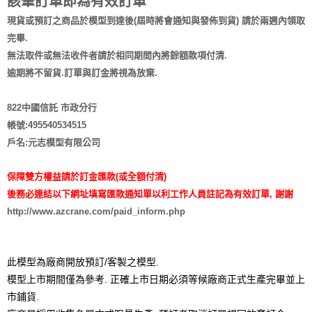
該筆訂單即為有效訂單
現貨或預訂之商品於模型到達後(屆時將會通知與發佈到貨) 請於兩週內領取
完畢.
無法取件或無法收件者請於相同期間內將餘額款項付清.
逾期將不留貨.訂單與訂金將視為放棄.
822中國信託 市政分行
帳號:495540534515
戶名:元志模型有限公司
保障雙方權益請於訂金匯款(或全額付清)
後務必連結以下網址填寫匯款通知單以利工作人員註記為有效訂單, 謝謝
http://www.azcrane.com/paid_inform.php
此模型為廠商開放預訂/客製之模型.
模型上市期間僅為參考. 正確上市日期必須等候廠商正式生產完畢並上
市鋪貨.