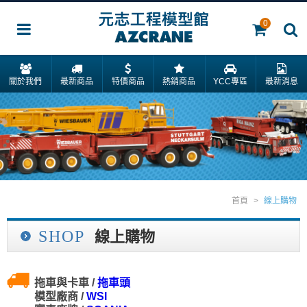
0
關於我們
最新商品
特價商品
熱銷商品
YCC專區
最新消息
首頁
>
線上購物
SHOP
線上購物
拖車與卡車 /
拖車頭
模型廠商 /
WSI