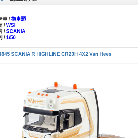
車 /
拖車頭
 /
WSI
 /
SCANIA
 /
1/50
-4645 SCANIA R HIGHLINE CR20H 4X2 Van Hees