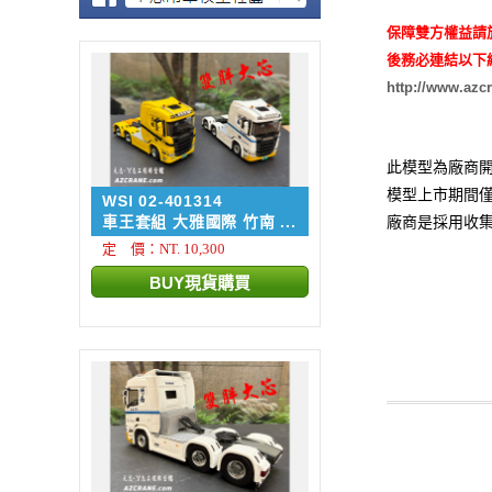
保障雙方權益請
後務必連結以下
http://www.azc
此模型為廠商開
模型上市期間僅
WSI 02-401314
車王套組 大雅國際 竹南 ...
廠商是採用收集
定 價：NT. 10,300