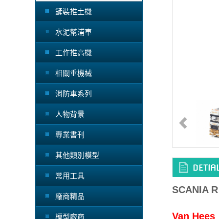
鏟裝推土機
水泥幫浦車
工作推高機
相關重機械
消防車系列
人物背景
專業書刊
其他類別模型
常用工具
SCANIA R
廠商精品
Van Hees
模型廠商