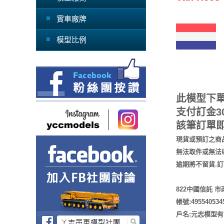
實車廠牌
模型比例
此模型下
支付訂金30
該筆訂單
現貨或預訂之商
無法取件或無法
逾期將不留貨.訂
822中國信託 
帳號:495540534
戶名:元志模型