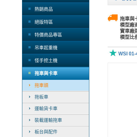
熱銷商品
拖車與卡
絕版特區
模型廠商
實車廠牌
特價商品專區
模型比例
吊車起重機
WSI 01
怪手挖土機
拖車與卡車
拖車頭
拖板車
運輸貨卡車
裝載運輸拖車
板台與配件