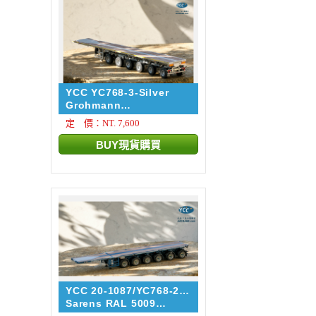
YCC YC768-3-Silver
Grohmann
NOOTEBOOM EUROT...
定 價：NT. 7,600
YCC 20-1087/YC768-2-
5009
Sarens RAL 5009
NOOTEBOO...