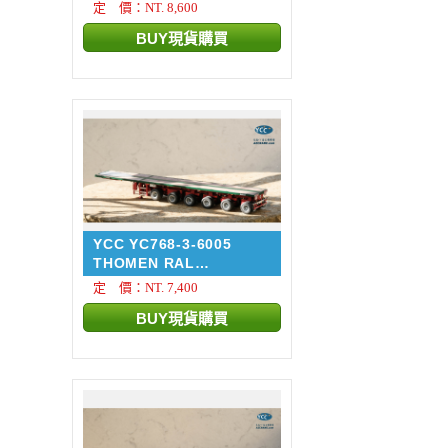
定 價：NT. 8,600
YCC YC768-3-6005
THOMEN RAL
6005/3002 NOO...
定 價：NT. 7,400