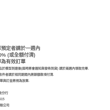
單預定者請於一週內
% (或全額付清)
即為有效訂單
品於模型到達後(屆時將會通知與發佈到貨) 請於兩週內領取完畢.
收件者請於相同期間內將餘額款項付清.
單與訂金將視為放棄.
市政分行
515
有限公司