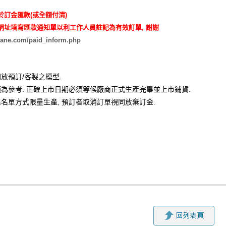
於訂金匯款(或全額付清)
網址填寫匯款通知單以利工作人員註記為有效訂單, 謝謝
rane.com/paid_inform.php
放預訂/客製之模型.
為參考. 正確上市日期必須等候廠商正式生產完畢並上市鋪貨.
名單方式限量生產,
預訂者取消訂單視同
放棄訂金.