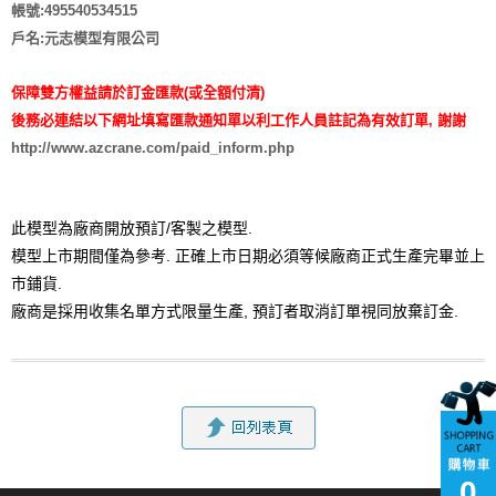
帳號:495540534515
戶名:元志模型有限公司
保障雙方權益請於訂金匯款(或全額付清)
後務必連結以下網址填寫匯款通知單以利工作人員註記為有效訂單, 謝謝
http://www.azcrane.com/paid_inform.php
此模型為廠商開放預訂/客製之模型.
模型上市期間僅為參考. 正確上市日期必須等候廠商正式生產完畢並上
市鋪貨.
廠商是採用收集名單方式限量生產,
預訂者取消訂單視同
放棄訂金.
0