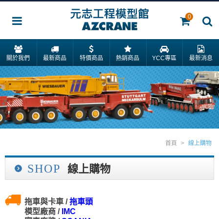
0
關於我們
最新商品
特價商品
熱銷商品
YCC專區
最新消息
首頁
>
線上購物
SHOP
線上購物
拖車與卡車 /
拖車頭
模型廠商 /
IMC