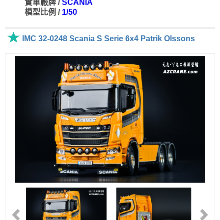
實車廠牌 /
SCANIA
模型比例 /
1/50
IMC 32-0248 Scania S Serie 6x4 Patrik Olssons