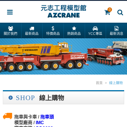
0
關於我們
最新商品
特價商品
熱銷商品
YCC專區
最新消息
首頁
>
線上購物
SHOP
線上購物
拖車與卡車 /
拖車頭
模型廠商 /
IMC