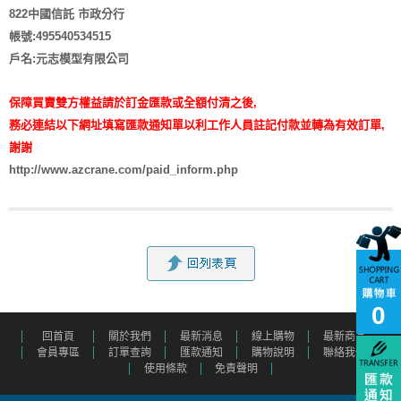
822中國信託 市政分行
帳號:495540534515
戶名:元志模型有限公司
保障買賣雙方權益請於訂金匯款或全額付清之後,
務必連結以下網址填寫匯款通知單以利工作人員註記付款並轉為有效訂單,
謝謝
http://www.azcrane.com/paid_inform.php
0
回首頁
關於我們
最新消息
線上購物
最新商品
會員專區
訂單查詢
匯款通知
購物說明
聯絡我們
使用條款
免責聲明