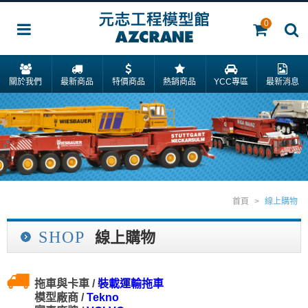
0
關於我們
最新商品
特價商品
熱銷商品
YCC專區
最新消息
首頁
>
線上購物
SHOP
線上購物
拖車與卡車 /
裝載運輸拖車
模型廠商 /
Tekno