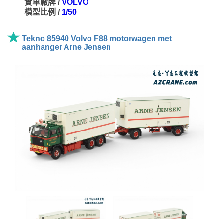
實車廠牌 /
VOLVO
模型比例 /
1/50
Tekno 85940 Volvo F88 motorwagen met
aanhanger Arne Jensen