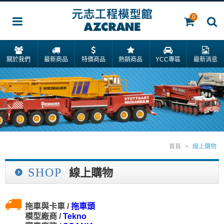
0
關於我們
最新商品
特價商品
熱銷商品
YCC專區
最新消息
首頁
>
線上購物
SHOP
線上購物
拖車與卡車 /
拖車頭
模型廠商 /
Tekno