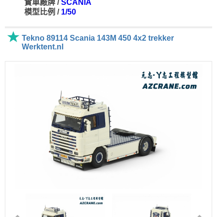
實車廠牌 /
SCANIA
模型比例 /
1/50
Tekno 89114 Scania 143M 450 4x2 trekker
Werktent.nl