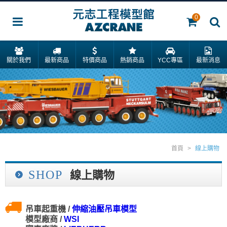
0
關於我們
最新商品
特價商品
熱銷商品
YCC專區
最新消息
首頁
>
線上購物
SHOP
線上購物
吊車起重機 /
伸縮油壓吊車模型
模型廠商 /
WSI