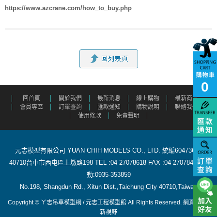
https://www.azcrane.com/how_to_buy.php
0
回首頁
關於我們
最新消息
線上購物
最新商品
會員專區
訂單查詢
匯款通知
購物說明
聯絡我們
使用條款
免責聲明
元志模型有限公司 YUAN CHIH MODELS CO., LTD. 統編60473615
40710台中市西屯區上墩路198 TEL :04-27078618 FAX :04-27078488 行
動:0935-353859
​ No.198, Shangdun Rd., Xitun Dist.,Taichung City 40710,Taiwan
Copyright © ㄚ志吊車模型網 / 元志工程模型館 All Rights Reserved.
網頁設計
:
新視野