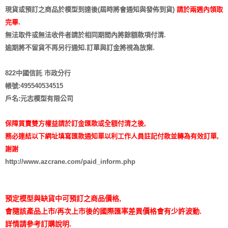
現貨或預訂之商品於模型到達後(屆時將會通知與發佈到貨)
請於兩週內領取
完畢.
無法取件或無法收件者請於相同期間內將餘額款項付清.
逾期將不留貨
不再另行通知
.訂單與訂金將視為放棄.
822中國信託 市政分行
帳號:495540534515
戶名:元志模型有限公司
保障買賣雙方權益請於訂金匯款或全額付清之後,
務必連結以下網址填寫匯款通知單以利工作人員註記付款並轉為有效訂單,
謝謝
http://www.azcrane.com/paid_inform.php
預定模型與缺貨中可預訂之商品價格,
會隨該產品上市/再次上市後的國際匯率差異價格會有少許波動.
詳情請參考訂購說明.