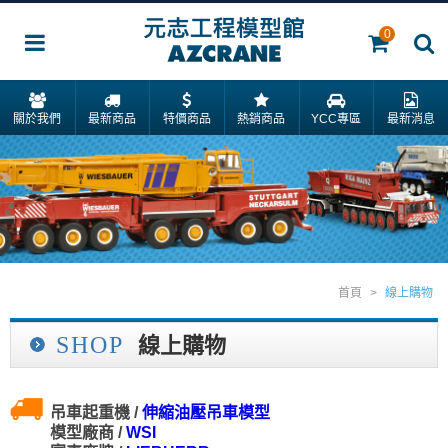
0
關於我們
最新商品
特價商品
熱銷商品
YCC專區
最新消息
首頁
>
線上購物
SHOP
線上購物
吊車起重機 /
伸縮油壓吊車模型
模型廠商 /
WSI