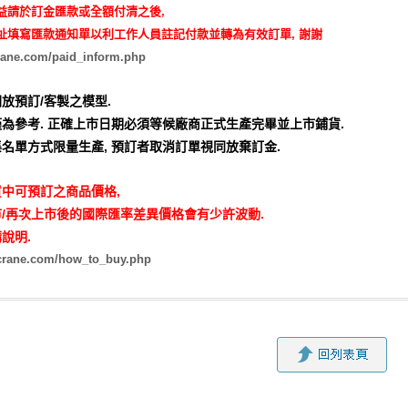
益請於訂金匯款或全額付清之後,
址填寫匯款通知單以利工作人員註記付款並轉為有效訂單, 謝謝
rane.com/paid_inform.php
放預訂/客製之模型.
為參考. 正確上市日期必須等候廠商正式生產完畢並上市鋪貨.
名單方式限量生產,
預訂者取消訂單視同放棄訂金.
中可預訂之商品價格,
/再次上市後的國際匯率差異價格會有少許波動.
說明.
zcrane.com/how_to_buy.php