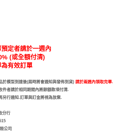
單預定者請於一週內
% (或全額付清)
即為有效訂單
品於模型到達後(屆時將會通知與發佈到貨)
請於兩週內領取完畢.
收件者請於相同期間內將餘額款項付清.
再另行通知
.訂單與訂金將視為放棄.
市政分行
515
有限公司