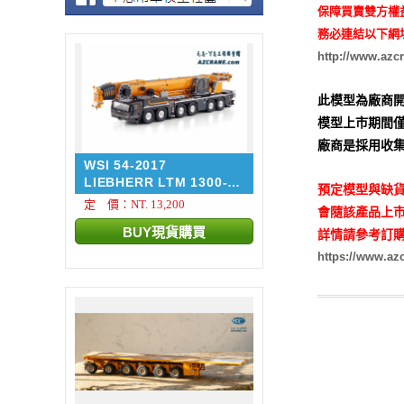
保障買賣雙方權
務必連結以下網
http://www.azc
此模型為廠商開
模型上市期間僅
廠商是採用收集
WSI 54-2017
LIEBHERR LTM 1300-
預定模型與缺貨
6.4 + ...
定 價：NT. 13,200
會隨該產品上市
詳情請參考訂購
https://www.a