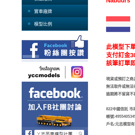
Nabuurs
實車廠牌
模型比例
此模型下
支付訂金30
該筆訂單
現貨或預訂之商
無法取件或無法
逾期將不留貨
不
822中國信託 
帳號:495540534
戶名:元志模型