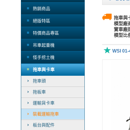
熱銷商品
拖車與卡
絕版特區
模型廠商
實車廠牌
特價商品專區
模型比例
吊車起重機
WSI 01
怪手挖土機
拖車與卡車
拖車頭
拖板車
運輸貨卡車
裝載運輸拖車
板台與配件