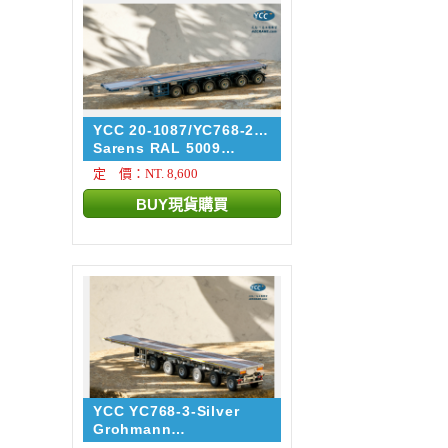
YCC 20-1087/YC768-2-
5009
Sarens RAL 5009
NOOTEBOO...
定 價：NT. 8,600
YCC YC768-3-Silver
Grohmann
NOOTEBOOM EUROT...