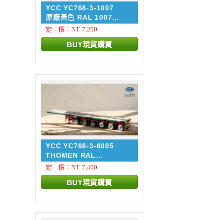
YCC YC768-3-1007
原廠黃色 RAL 1007
NOOTEB...
定 價：NT. 7,200
YCC YC768-3-6005
THOMEN RAL
6005/3002 NOO...
定 價：NT. 7,400