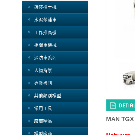
鏟裝推土機
水泥幫浦車
工作推高機
相關重機械
消防車系列
人物背景
專業書刊
其他類別模型
常用工具
MAN TGX 
廠商精品
模型廠商