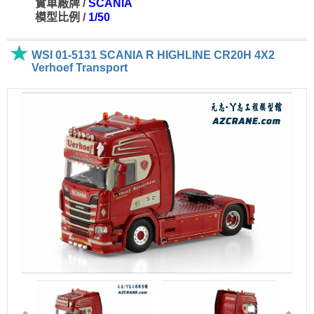
實車廠牌 /
SCANIA
模型比例 /
1/50
WSI 01-5131 SCANIA R HIGHLINE CR20H 4X2
Verhoef Transport