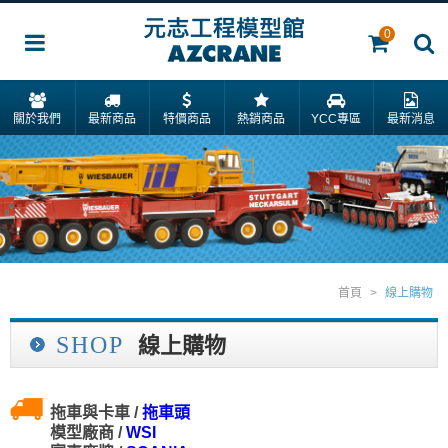
0
關於我們
最新商品
特價商品
熱銷商品
YCC專區
最新消息
首頁
>
線上購物
SHOP
線上購物
拖車與卡車 /
拖車頭
模型廠商 /
WSI