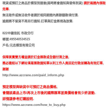
現貨或預訂之商品於模型到達後(屆時將會通知與發佈到貨)
請於兩週內領取
完畢.
無法取件或無法收件者請於相同期間內將餘額款項付清.
逾期將不留貨
不再另行通知
.訂單與訂金將視為放棄.
822中國信託 市政分行
帳號:495540534515
戶名:元志模型有限公司
保障買賣雙方權益請於訂金匯款或全額付清之後,
務必連結以下網址填寫匯款通知單以利工作人員註記付款並轉為有效訂單,
謝謝
http://www.azcrane.com/paid_inform.php
預定模型與缺貨中可預訂之商品價格,
會隨該產品上市/再次上市後的國際匯率差異價格會有少許波動.
詳情請參考訂購說明.
https://www.azcrane.com/how_to_buy.php