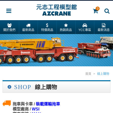
0
關於我們
最新商品
特價商品
熱銷商品
YCC專區
最新消息
首頁
>
線上購物
SHOP
線上購物
拖車與卡車 /
裝載運輸拖車
模型廠商 /
WSI