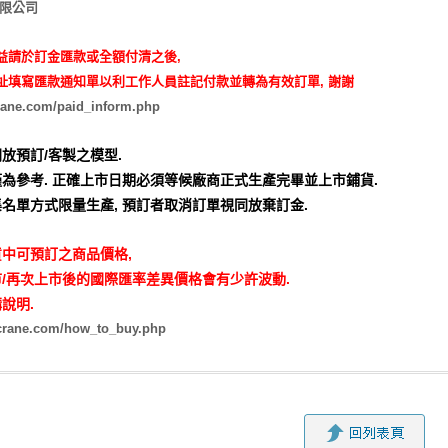
有限公司
益請於訂金匯款或全額付清之後,
址填寫匯款通知單以利工作人員註記付款並轉為有效訂單, 謝謝
rane.com/paid_inform.php
放預訂/客製之模型.
為參考. 正確上市日期必須等候廠商正式生產完畢並上市鋪貨.
名單方式限量生產,
預訂者取消訂單視同放棄訂金.
中可預訂之商品價格,
/再次上市後的國際匯率差異價格會有少許波動.
說明.
zcrane.com/how_to_buy.php