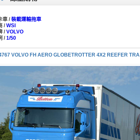
車 /
裝載運輸拖車
 /
WSI
 /
VOLVO
 /
1/50
-4767 VOLVO FH AERO GLOBETROTTER 4X2 REEFER TRAILE