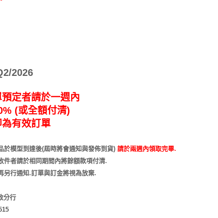
/2026
單預定者請於一週內
% (或全額付清)
即為有效訂單
品於模型到達後(屆時將會通知與發佈到貨)
請於兩週內領取完畢.
收件者請於相同期間內將餘額款項付清.
再另行通知
.訂單與訂金將視為放棄.
市政分行
515