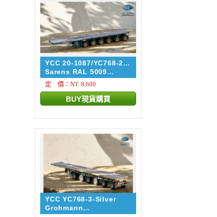
YCC 20-1087/YC768-2-
5009
Sarens RAL 5009
NOOTEBOO...
定 價：NT. 8,600
YCC YC768-3-Silver
Grohmann
NOOTEBOOM EUROT...