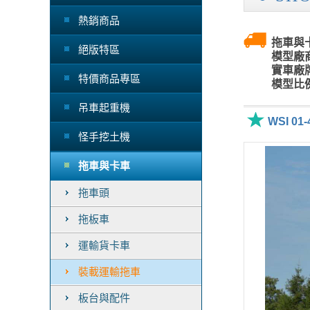
熱銷商品
拖車與卡
絕版特區
模型廠商
實車廠牌
特價商品專區
模型比例
吊車起重機
WSI 01
怪手挖土機
拖車與卡車
拖車頭
拖板車
運輸貨卡車
裝載運輸拖車
板台與配件