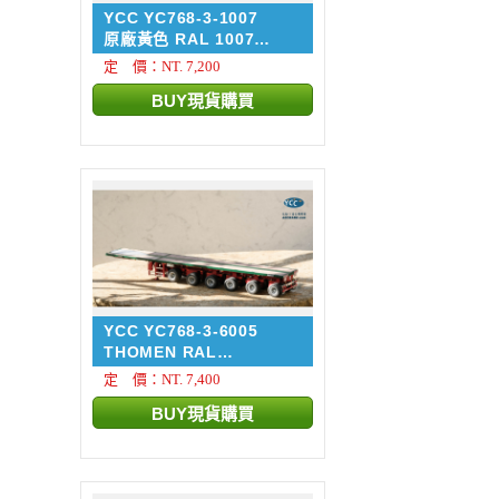
YCC YC768-3-1007
原廠黃色 RAL 1007
NOOTEB...
定 價：NT. 7,200
YCC YC768-3-6005
THOMEN RAL
6005/3002 NOO...
定 價：NT. 7,400