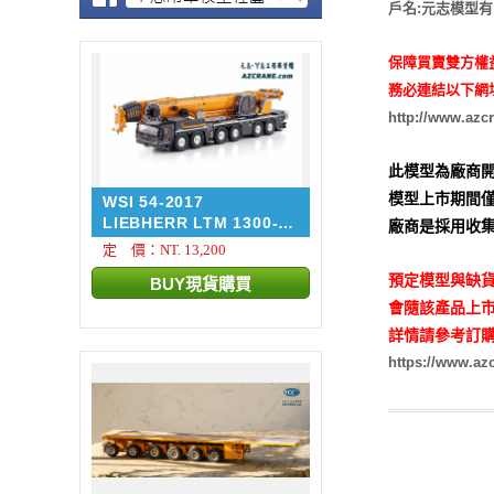
戶名:元志模型
保障買賣雙方權
務必連結以下網
http://www.azc
此模型為廠商開
模型上市期間僅
WSI 54-2017
LIEBHERR LTM 1300-
廠商是採用收集
6.4 + ...
定 價：NT. 13,200
預定模型與缺貨
會隨該產品上市
詳情請參考訂購
https://www.a