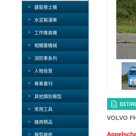
鏟裝推土機
水泥幫浦車
工作推高機
相關重機械
消防車系列
人物背景
專業書刊
其他類別模型
常用工具
VOLVO FH
廠商精品
Appelsch
模型廠商