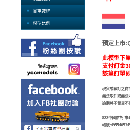
實車廠牌
模型比例
預定上市:Q2
此模型下
支付訂金30
該筆訂單
現貨或預訂之商
無法取件或無法
逾期將不留貨
不
822中國信託 
帳號:495540534