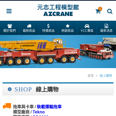
0
關於我們
最新商品
特價商品
熱銷商品
YCC專區
最新消息
首頁
>
線上購物
SHOP
線上購物
拖車與卡車 /
裝載運輸拖車
模型廠商 /
Tekno