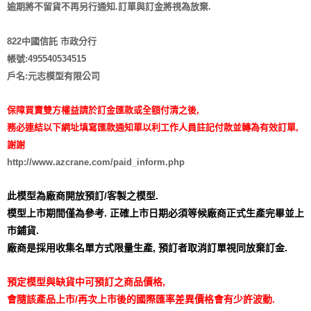
逾期將不留貨
不再另行通知
.訂單與訂金將視為放棄.
822中國信託 市政分行
帳號:495540534515
戶名:元志模型有限公司
保障買賣雙方權益請於訂金匯款或全額付清之後,
務必連結以下網址填寫匯款通知單以利工作人員註記付款並轉為有效訂單,
謝謝
http://www.azcrane.com/paid_inform.php
此模型為廠商開放預訂/客製之模型.
模型上市期間僅為參考. 正確上市日期必須等候廠商正式生產完畢並上
市鋪貨.
廠商是採用收集名單方式限量生產,
預訂者取消訂單視同放棄訂金.
預定模型與缺貨中可預訂之商品價格,
會隨該產品上市/再次上市後的國際匯率差異價格會有少許波動.