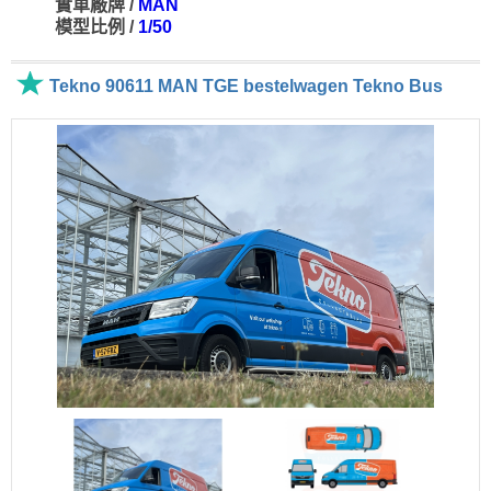
實車廠牌 /
MAN
模型比例 /
1/50
Tekno 90611 MAN TGE bestelwagen Tekno Bus