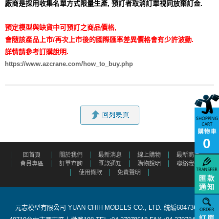
廠商是採用收集名單方式限量生產,
預訂者取消訂單視同放棄訂金.
預定模型與缺貨中可預訂之商品價格,
會隨該產品上市/再次上市後的國際匯率差異價格會有少許波動.
詳情請參考訂購說明.
https://www.azcrane.com/how_to_buy.php
0
回首頁
關於我們
最新消息
線上購物
最新商品
會員專區
訂單查詢
匯款通知
購物說明
聯絡我們
使用條款
免責聲明
元志模型有限公司 YUAN CHIH MODELS CO., LTD. 統編60473615