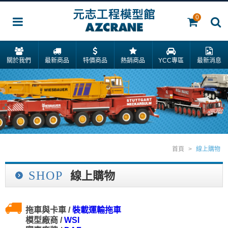
0
關於我們
最新商品
特價商品
熱銷商品
YCC專區
最新消息
首頁
>
線上購物
SHOP
線上購物
拖車與卡車 /
裝載運輸拖車
模型廠商 /
WSI