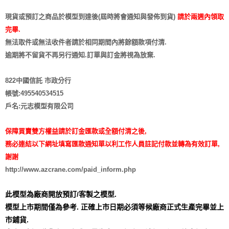
現貨或預訂之商品於模型到達後(屆時將會通知與發佈到貨)
請於兩週內領取
完畢.
無法取件或無法收件者請於相同期間內將餘額款項付清.
逾期將不留貨
不再另行通知
.訂單與訂金將視為放棄.
822中國信託 市政分行
帳號:495540534515
戶名:元志模型有限公司
保障買賣雙方權益請於訂金匯款或全額付清之後,
務必連結以下網址填寫匯款通知單以利工作人員註記付款並轉為有效訂單,
謝謝
http://www.azcrane.com/paid_inform.php
此模型為廠商開放預訂/客製之模型.
模型上市期間僅為參考. 正確上市日期必須等候廠商正式生產完畢並上
市鋪貨.