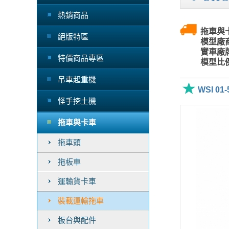
熱銷商品
拖車與卡
絕版特區
模型廠商
實車廠牌
特價商品專區
模型比例
吊車起重機
WSI 01
怪手挖土機
拖車與卡車
拖車頭
拖板車
運輸貨卡車
裝載運輸拖車
板台與配件