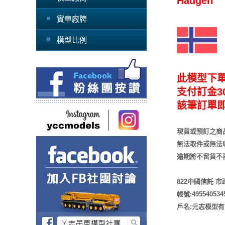
Haugen
實車廠牌
模型比例
此模型下
支付訂金30
該筆訂單
現貨或預訂之商
無法取件或無法
逾期將不留貨
不
822中國信託 
帳號:495540534
戶名:元志模型