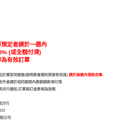
單預定者請於一週內
% (或全額付清)
即為有效訂單
品於模型到達後(屆時將會通知與發佈到貨)
請於兩週內領取完畢.
收件者請於相同期間內將餘額款項付清.
再另行通知
.訂單與訂金將視為放棄.
市政分行
515
有限公司