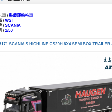
車 /
裝載運輸拖車
 /
WSI
 /
SCANIA
 /
1/50
-5171 SCANIA S HIGHLINE CS20H 6X4 SEMI BOX TRAILER 