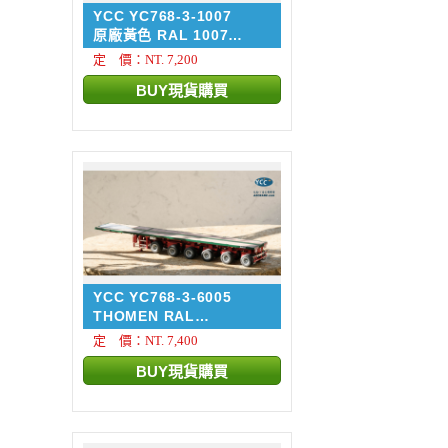
YCC YC768-3-1007
原廠黃色 RAL 1007
NOOTEB...
定 價：NT. 7,200
YCC YC768-3-6005
THOMEN RAL
6005/3002 NOO...
定 價：NT. 7,400