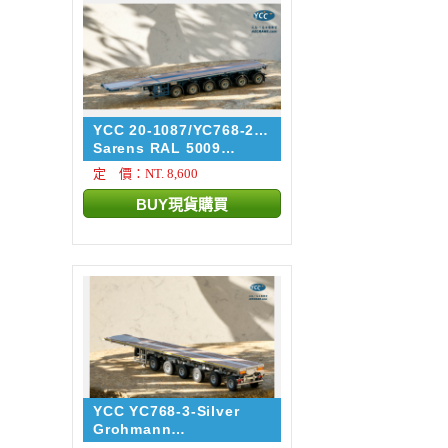
YCC 20-1087/YC768-2-
5009
Sarens RAL 5009
NOOTEBOO...
定 價：NT. 8,600
YCC YC768-3-Silver
Grohmann
NOOTEBOOM EUROT...