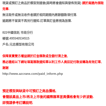
現貨或預訂之商品於模型到達後(屆時將會通知與發佈到貨)
請於兩週內領取
完畢.
無法取件或無法收件者請於相同期間內將餘額款項付清.
逾期將不留貨
不再另行通知
.訂單與訂金將視為放棄.
822中國信託 市政分行
帳號:495540534515
戶名:元志模型有限公司
保障買賣雙方權益請於訂金匯款或全額付清之後,
務必連結以下網址填寫匯款通知單以利工作人員註記付款並轉為有效訂單,
謝謝
http://www.azcrane.com/paid_inform.php
預定模型與缺貨中可預訂之商品價格,
會隨該產品上市/再次上市後的國際匯率差異價格會有少許波動.
詳情請參考訂購說明.