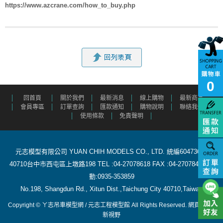
https://www.azcrane.com/how_to_buy.php
0
回首頁
關於我們
最新消息
線上購物
最新商品
會員專區
訂單查詢
匯款通知
購物說明
聯絡我們
使用條款
免責聲明
元志模型有限公司 YUAN CHIH MODELS CO., LTD. 統編60473615
40710台中市西屯區上墩路198 TEL :04-27078618 FAX :04-27078488 行
動:0935-353859
​ No.198, Shangdun Rd., Xitun Dist.,Taichung City 40710,Taiwan
Copyright © ㄚ志吊車模型網 / 元志工程模型館 All Rights Reserved.
網頁設計
:
新視野