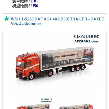
實車廠牌 /
DAF
模型比例 /
1/50
WSI 01-5128 DAF XG+ 4X2 BOX TRAILER - 3 AXLE
Vos Zaltbommel