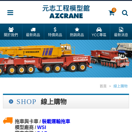
0
關於我們
最新商品
特價商品
熱銷商品
YCC專區
最新消息
首頁
>
線上購物
SHOP
線上購物
拖車與卡車 /
裝載運輸拖車
模型廠商 /
WSI