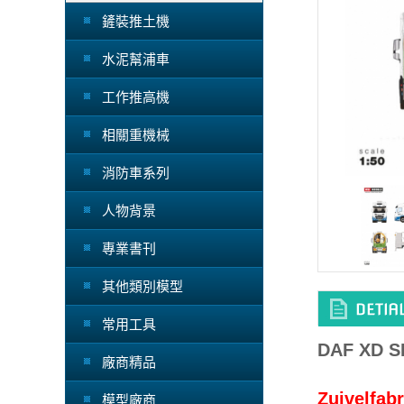
鏟裝推土機
水泥幫浦車
工作推高機
相關重機械
消防車系列
人物背景
專業書刊
其他類別模型
常用工具
DAF XD S
廠商精品
Zuivelfab
模型廠商