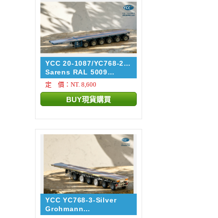
YCC 20-1087/YC768-2-
5009
Sarens RAL 5009
NOOTEBOO...
定 價：NT. 8,600
YCC YC768-3-Silver
Grohmann
NOOTEBOOM EUROT...