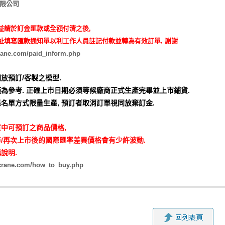
有限公司
益請於訂金匯款或全額付清之後,
址填寫匯款通知單以利工作人員註記付款並轉為有效訂單, 謝謝
rane.com/paid_inform.php
放預訂/客製之模型.
為參考. 正確上市日期必須等候廠商正式生產完畢並上市鋪貨.
名單方式限量生產,
預訂者取消訂單視同放棄訂金.
中可預訂之商品價格,
/再次上市後的國際匯率差異價格會有少許波動.
說明.
zcrane.com/how_to_buy.php