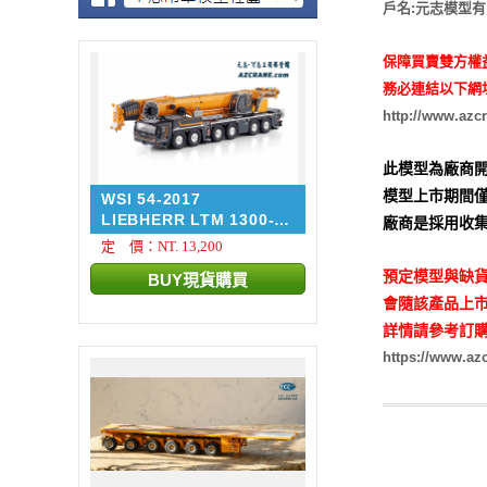
戶名:元志模型
保障買賣雙方權
務必連結以下網
http://www.azc
此模型為廠商開
模型上市期間僅
WSI 54-2017
LIEBHERR LTM 1300-
廠商是採用收集
6.4 + ...
定 價：NT. 13,200
預定模型與缺貨
會隨該產品上市
詳情請參考訂購
https://www.a