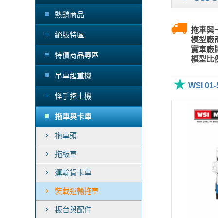
熱銷商品
拖車與卡
絕版特區
模型廠商
實車廠牌
特價商品專區
模型比例
吊車起重機
WSI 01-
怪手挖土機
拖車與卡車
拖車頭
拖板車
運輸貨卡車
裝載運輸拖車
板台與配件