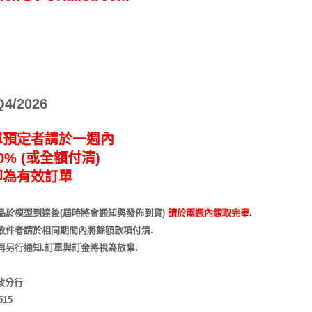
/2026
單預定者請於一週內
% (或全額付清)
即為有效訂單
品於模型到達後(屆時將會通知與發佈到貨)
請於兩週內領取完畢.
收件者請於相同期間內將餘額款項付清.
再另行通知
.訂單與訂金將視為放棄.
市政分行
515