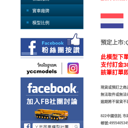
實車廠牌
模型比例
預定上市:Q4
此模型下
支付訂金30
該筆訂單
現貨或預訂之商
無法取件或無法
逾期將不留貨
不
822中國信託 
帳號:495540534