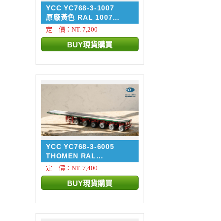
YCC YC768-3-1007
原廠黃色 RAL 1007
NOOTEB...
定 價：NT. 7,200
YCC YC768-3-6005
THOMEN RAL
6005/3002 NOO...
定 價：NT. 7,400