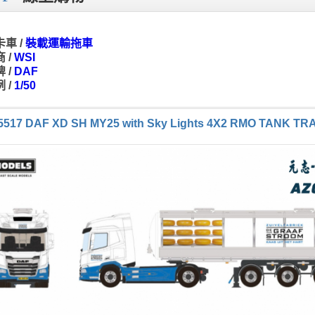
車 /
裝載運輸拖車
 /
WSI
 /
DAF
 /
1/50
5517 DAF XD SH MY25 with Sky Lights 4X2 RMO TANK TRAI