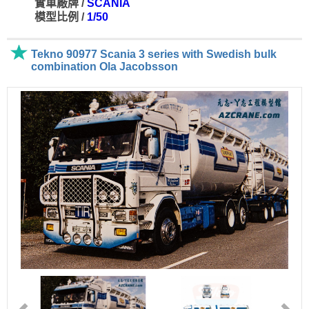
實車廠牌 /
SCANIA
模型比例 /
1/50
Tekno 90977 Scania 3 series with Swedish bulk
combination Ola Jacobsson