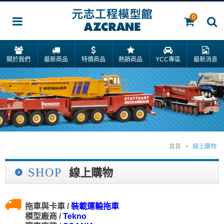
0
關於我們
最新商品
特價商品
熱銷商品
YCC專區
最新消息
首頁
>
線上購物
SHOP
線上購物
拖車與卡車 /
裝載運輸拖車
模型廠商 /
Tekno