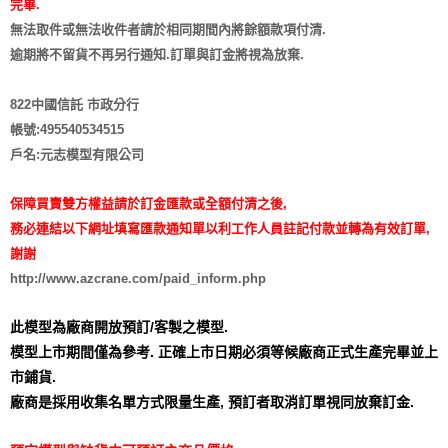
完畢.
無法取件或無法收件者請於相同期間內將餘額款項付清.
逾期將不留貨
不再另行通知
.訂單與訂金將視為放棄.
822中國信託 市政分行
帳號:495540534515
戶名:元志模型有限公司
保障買賣雙方權益請於訂金匯款或全額付清之後,
務必連結以下網址填寫匯款通知單以利工作人員註記付款並轉為有效訂單,
謝謝
http://www.azcrane.com/paid_inform.php
此模型為廠商開放預訂/客製之模型.
模型上市期間僅為參考. 正確上市日期必須等候廠商正式生產完畢並上
市鋪貨.
廠商是採用收集名單方式限量生產,
預訂者取消訂單視同放棄訂金.