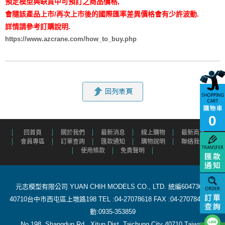
預定模型與缺貨中可預訂之商品價格,
會隨該產品上市/再次上市後的國際匯率差異價格會有少許波動.
詳情請參考訂購說明.
https://www.azcrane.com/how_to_buy.php
0
回首頁
關於我們
最新消息
線上購物
最新商品
會員專區
訂單查詢
匯款通知
購物說明
聯絡我們
使用條款
免責聲明
元志模型有限公司 YUAN CHIH MODELS CO., LTD. 統編60473615
40710台中市西屯區上墩路198 TEL :04-27078618 FAX :04-27078488 行
動:0935-353859
​ No.198, Shangdun Rd., Xitun Dist.,Taichung City 40710,Taiwan