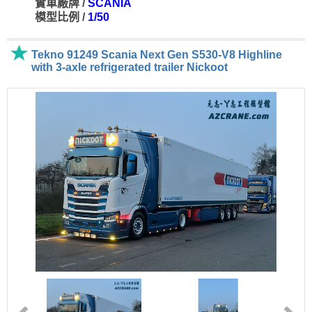
實車廠牌 /
SCANIA
模型比例 /
1/50
Tekno 91249 Scania Next Gen S530-V8 Highline
with 3-axle refrigerated trailer Nickoot