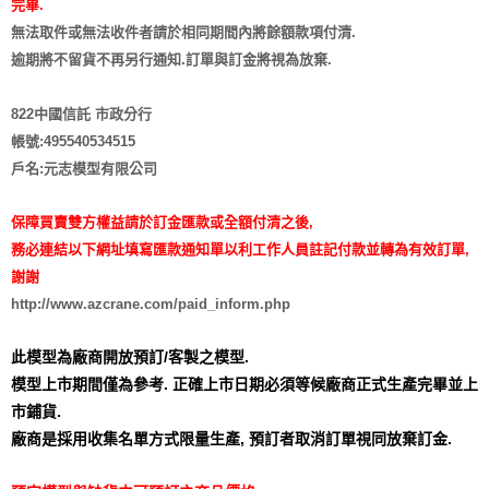
完畢.
無法取件或無法收件者請於相同期間內將餘額款項付清.
逾期將不留貨
不再另行通知
.訂單與訂金將視為放棄.
822中國信託 市政分行
帳號:495540534515
戶名:元志模型有限公司
保障買賣雙方權益請於訂金匯款或全額付清之後,
務必連結以下網址填寫匯款通知單以利工作人員註記付款並轉為有效訂單,
謝謝
http://www.azcrane.com/paid_inform.php
此模型為廠商開放預訂/客製之模型.
模型上市期間僅為參考. 正確上市日期必須等候廠商正式生產完畢並上
市鋪貨.
廠商是採用收集名單方式限量生產,
預訂者取消訂單視同放棄訂金.