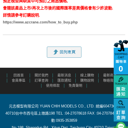
預定模型與缺貨中可預訂之商品價格,
會隨該產品上市/再次上市後的國際匯率差異價格會有少許波動.
詳情請參考訂購說明.
https://www.azcrane.com/how_to_buy.php
0
回首頁
關於我們
最新消息
線上購物
最新商品
會員專區
訂單查詢
匯款通知
購物說明
聯絡我們
使用條款
免責聲明
元志模型有限公司 YUAN CHIH MODELS CO., LTD. 統編60473615
40710台中市西屯區上墩路198 TEL :04-27078618 FAX :04-27078488 行
動:0935-353859
​ No.198, Shangdun Rd., Xitun Dist.,Taichung City 40710,Taiwan