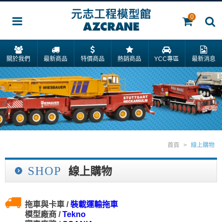
0
關於我們
最新商品
特價商品
熱銷商品
YCC專區
最新消息
首頁
>
線上購物
SHOP
線上購物
拖車與卡車 /
裝載運輸拖車
模型廠商 /
Tekno