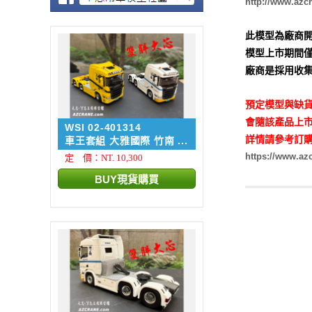
http://www.azc
此模型為廠商開
模型上市期間僅
廠商是採用收集
預定模型與缺貨
會隨該產品上市
WSI 02-401314
詳情請參考訂購
車王套組 大雅國際 竹南 ...
https://www.a
定 價：NT. 10,300