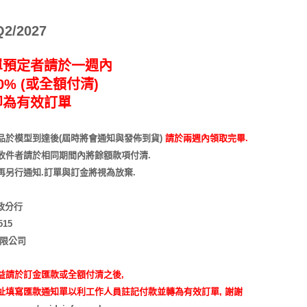
/2027
單預定者請於一週內
% (或全額付清)
即為有效訂單
品於模型到達後(屆時將會通知與發佈到貨)
請於兩週內領取完畢.
收件者請於相同期間內將餘額款項付清.
再另行通知
.訂單與訂金將視為放棄.
市政分行
515
有限公司
益請於訂金匯款或全額付清之後,
址填寫匯款通知單以利工作人員註記付款並轉為有效訂單, 謝謝