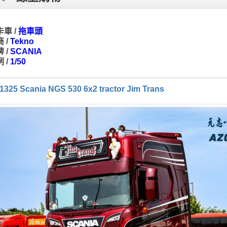
車 /
拖車頭
 /
Tekno
 /
SCANIA
 /
1/50
1325 Scania NGS 530 6x2 tractor Jim Trans