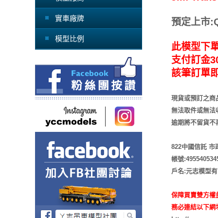
實車廠牌
預定上市:Q2
模型比例
此模型下
支付訂金30
該筆訂單
現貨或預訂之商
無法取件或無法
逾期將不留貨
不
822中國信託 
帳號:495540534
戶名:元志模型
保障買賣雙方權
務必連結以下網