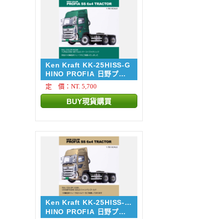
Ken Kraft KK-25HISS-G
HINO PROFIA 日野プロ
フィ...
定 價：NT. 5,700
Ken Kraft KK-25HISS-
GD
HINO PROFIA 日野プロ