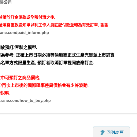
有限公司
益請於訂金匯款或全額付清之後,
址填寫匯款通知單以利工作人員註記付款並轉為有效訂單, 謝謝
rane.com/paid_inform.php
放預訂/客製之模型.
為參考. 正確上市日期必須等候廠商正式生產完畢並上市鋪貨.
名單方式限量生產,
預訂者取消訂單視同放棄訂金.
中可預訂之商品價格,
/再次上市後的國際匯率差異價格會有少許波動.
說明.
zcrane.com/how_to_buy.php