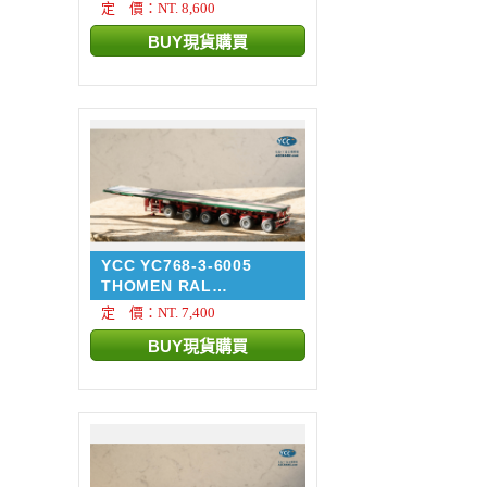
定 價：NT. 8,600
YCC YC768-3-6005
THOMEN RAL
6005/3002 NOO...
定 價：NT. 7,400