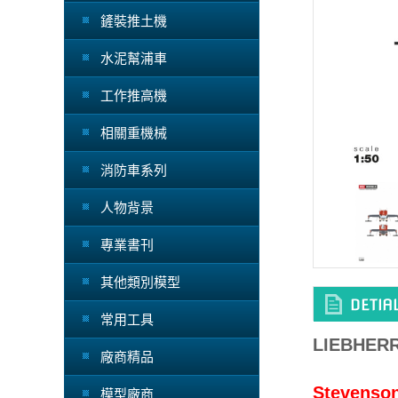
鏟裝推土機
水泥幫浦車
工作推高機
相關重機械
消防車系列
人物背景
專業書刊
其他類別模型
常用工具
LIEBHERR
廠商精品
Stevenso
模型廠商