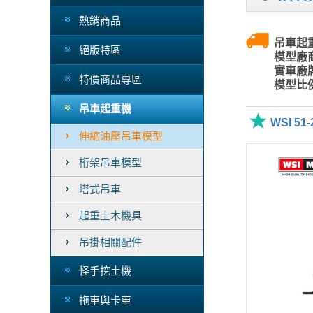
熱銷商品
吊車起重
絕版特區
模型廠商
實車廠牌
特價商品專區
模型比例
吊車起重機
WSI 51-
伸縮油壓吊車模型
桁架吊車模型
塔式吊車
起重土木機具
吊掛相關配件
怪手挖土機
拖車與卡車