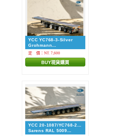
YCC YC768-3-Silver
Grohmann
NOOTEBOOM EUROT...
定 價：NT. 7,600
YCC 20-1087/YC768-2-
5009
Sarens RAL 5009
NOOTEBOO...