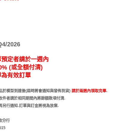
/2026
單預定者請於一週內
% (或全額付清)
即為有效訂單
品於模型到達後(屆時將會通知與發佈到貨)
請於兩週內領取完畢.
收件者請於相同期間內將餘額款項付清.
再另行通知
.訂單與訂金將視為放棄.
市政分行
515