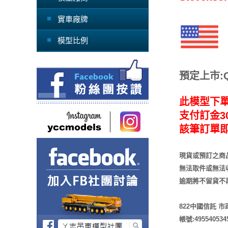
實車廠牌
模型比例
預定上市:Q4
此模型下
支付訂金30
該筆訂單
現貨或預訂之商
無法取件或無法
逾期將不留貨
不
822中國信託 
帳號:495540534