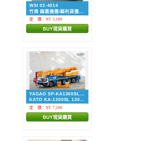
WSI 02-4014
竹南 鎰嘉通運/鎰利貨運
車...
定 價：NT. 5,180
YAGAO SP-KA1300SL-
DG
KATO KA-1300SL 130噸
級 東...
定 價：NT. 7,200