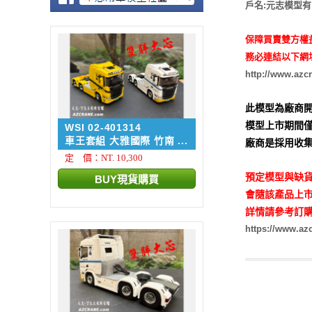
戶名:元志模型
保障買賣雙方權
務必連結以下網
http://www.azc
此模型為廠商開
模型上市期間僅
WSI 02-401314
車王套組 大雅國際 竹南 ...
廠商是採用收集
定 價：NT. 10,300
預定模型與缺貨
會隨該產品上市
詳情請參考訂購
https://www.a