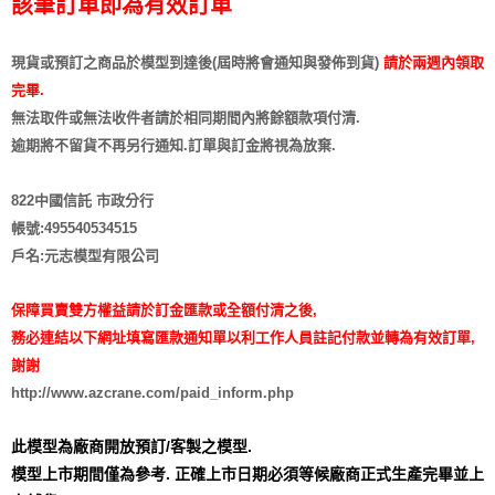
該筆訂單即為有效訂單
現貨或預訂之商品於模型到達後(屆時將會通知與發佈到貨)
請於兩週內領取
完畢.
無法取件或無法收件者請於相同期間內將餘額款項付清.
逾期將不留貨
不再另行通知
.訂單與訂金將視為放棄.
822中國信託 市政分行
帳號:495540534515
戶名:元志模型有限公司
保障買賣雙方權益請於訂金匯款或全額付清之後,
務必連結以下網址填寫匯款通知單以利工作人員註記付款並轉為有效訂單,
謝謝
http://www.azcrane.com/paid_inform.php
此模型為廠商開放預訂/客製之模型.
模型上市期間僅為參考. 正確上市日期必須等候廠商正式生產完畢並上