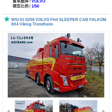
實車廠牌 /
VOLVO
模型比例 /
1/50
WSI 01-5259 VOLVO FH4 SLEEPER CAB FALKOM
8X4 Viking Trondheim