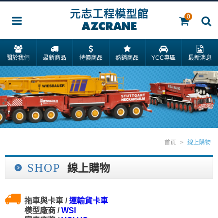
0
關於我們
最新商品
特價商品
熱銷商品
YCC專區
最新消息
首頁
>
線上購物
SHOP
線上購物
拖車與卡車 /
運輸貨卡車
模型廠商 /
WSI