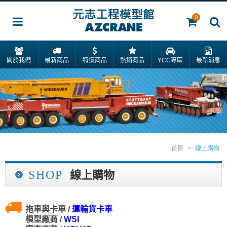
0
關於我們
最新商品
特價商品
熱銷商品
YCC專區
最新消息
首頁
>
線上購物
SHOP
線上購物
拖車與卡車 /
運輸貨卡車
模型廠商 /
WSI