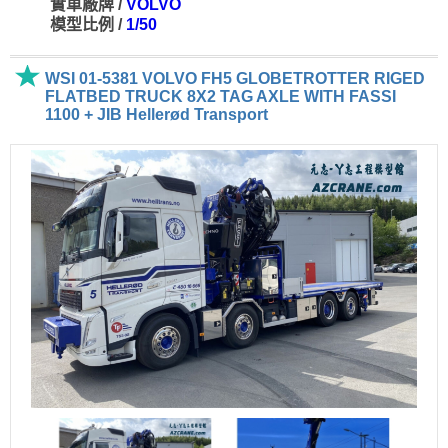
實車廠牌 /
VOLVO
模型比例 /
1/50
WSI 01-5381 VOLVO FH5 GLOBETROTTER RIGED
FLATBED TRUCK 8X2 TAG AXLE WITH FASSI
1100 + JIB Hellerød Transport