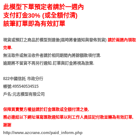
此模型下單預定者請於一週內
支付訂金30% (或全額付清)
該筆訂單即為有效訂單
現貨或預訂之商品於模型到達後(屆時將會通知與發佈到貨)
請於兩週內領取
完畢.
無法取件或無法收件者請於相同期間內將餘額款項付清.
逾期將不留貨
不再另行通知
.訂單與訂金將視為放棄.
822中國信託 市政分行
帳號:495540534515
戶名:元志模型有限公司
保障買賣雙方權益請於訂金匯款或全額付清之後,
務必連結以下網址填寫匯款通知單以利工作人員註記付款並轉為有效訂單,
謝謝
http://www.azcrane.com/paid_inform.php