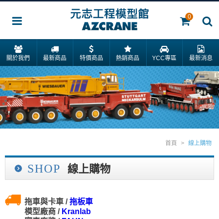
0
關於我們
最新商品
特價商品
熱銷商品
YCC專區
最新消息
首頁
>
線上購物
SHOP
線上購物
拖車與卡車 /
拖板車
模型廠商 /
Kranlab