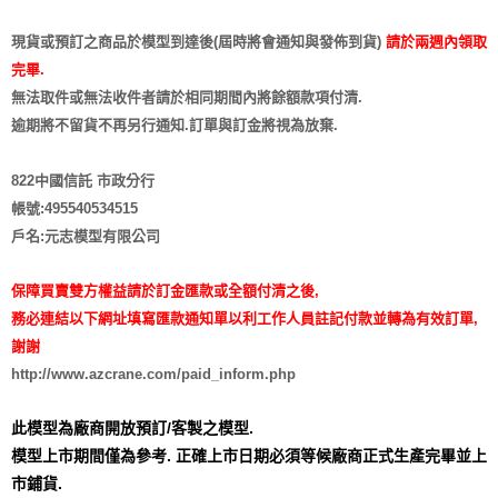
現貨或預訂之商品於模型到達後(屆時將會通知與發佈到貨)
請於兩週內領取
完畢.
無法取件或無法收件者請於相同期間內將餘額款項付清.
逾期將不留貨
不再另行通知
.訂單與訂金將視為放棄.
822中國信託 市政分行
帳號:495540534515
戶名:元志模型有限公司
保障買賣雙方權益請於訂金匯款或全額付清之後,
務必連結以下網址填寫匯款通知單以利工作人員註記付款並轉為有效訂單,
謝謝
http://www.azcrane.com/paid_inform.php
此模型為廠商開放預訂/客製之模型.
模型上市期間僅為參考. 正確上市日期必須等候廠商正式生產完畢並上
市鋪貨.