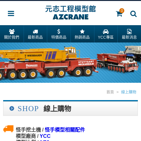
0
關於我們
最新商品
特價商品
熱銷商品
YCC專區
最新消息
首頁
>
線上購物
SHOP
線上購物
怪手挖土機 /
怪手模型相關配件
模型廠商 /
YCC