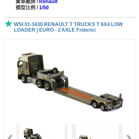
實車廠牌 /
Renault
模型比例 /
1/50
WSI 01-3430 RENAULT T TRUCKS T 6X4 LOW
LOADER | EURO - 2 AXLE Friderici