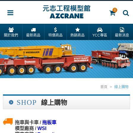
0
關於我們
最新商品
特價商品
熱銷商品
YCC專區
最新消息
首頁
>
線上購物
SHOP
線上購物
拖車與卡車 /
拖板車
模型廠商 /
WSI